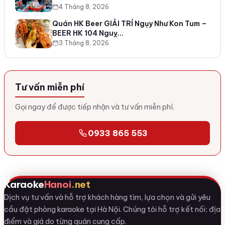
4 Tháng 8, 2026
Quán HK Beer GIẢI TRÍ Ngụy Như Kon Tum –
BEER HK 104 Nguỵ…
3 Tháng 8, 2026
Tư vấn miễn phí
Gọi ngay để được tiếp nhận và tư vấn miễn phí.
0933 865 553
Karaoke
Hanoi
.net
Dịch vụ tư vấn và hỗ trợ khách hàng tìm, lựa chọn và gửi yêu
cầu đặt phòng karaoke tại Hà Nội. Chúng tôi hỗ trợ kết nối; địa
điểm và giá do từng quán cung cấp.