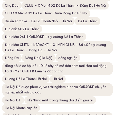
Chợ Dừa
CLUB – X Men 402 Đê La Thành – Đống Đa I Hà Nội
CLUB X Men 402 Đê La Thành Quận Đống Đa Hà Nội
Dự án Karaoke - Đê La Thành Nhỏ - Hà Nội
Đê La Thành
Địa chỉ: 402 La Thành
Địa điểm 24H I KARAOKE - tại đường Đê La Thành
Địa điểm XMEN – KARAOKE – X-MEN CLUB – Số 402 tại đường
Đê La Thành – Đống Đa – Hà Nội
Đống Đa
Đống Đa (Hà Nội)
đồng nghiệp
đừng bỏ lỡ cơ hội có 1-0-2 này để mở đầu năm mới thật sôi động
tại X-Men Club ! ☎️ Liên hệ đặt phòng
Đường Đê La Thành Hà Nội
Hà Nội
Hà Nội Để được phục vụ và trải nghiệm dịch vụ KARAOKE chuyên
nghiệp nhất với giá cả ...
Hà Nội ĐT:
Hà Nội là một trong những địa điểm giải trí
Hà Nội Nhanh tay lên