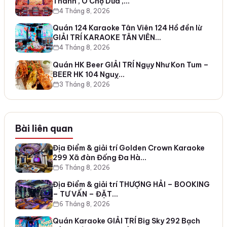
Thành , Ô Chợ Dừa ,…
4 Tháng 8, 2026
Quán 124 Karaoke Tân Viên 124 Hồ đền lừ
GIẢI TRÍ KARAOKE TÂN VIÊN…
4 Tháng 8, 2026
Quán HK Beer GIẢI TRÍ Ngụy Như Kon Tum –
BEER HK 104 Nguỵ…
3 Tháng 8, 2026
Bài liên quan
Địa Điểm & giải trí Golden Crown Karaoke
299 Xã đàn Đống Đa Hà…
6 Tháng 8, 2026
Địa Điểm & giải trí THƯỢNG HẢI – BOOKING
– TƯ VẤN – ĐẶT…
6 Tháng 8, 2026
Quán Karaoke GIẢI TRÍ Big Sky 292 Bạch