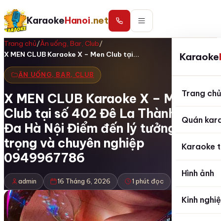
Karaoke
Hanoi
.net
Trang chủ
/
Ăn uống, Bar, Club
/
X MEN CLUB Karaoke X – Men Club tại…
Karaoke
ĂN UỐNG, BAR, CLUB
Trang ch
X MEN CLUB Karaoke X – Men
Club tại số 402 Đê La Thành Đống
Quán kar
Đa Hà Nội Điểm đến lý tưởng sang
trọng và chuyên nghiệp
Karaoke t
0949967786
Hình ảnh
admin
16 Tháng 6, 2026
1 phút đọc
Kinh nghi