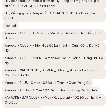
Hãy để Karaoke X-Men là điểm đến lý tưởng cho mọi nhu cầu giải
trí của ... Địa chỉ: 402 Đê La Thành
Hãy đến ngay cơ sở duy nhất : ⚜️ X-MEN CLUB 402 Đường La
Thành
hiện đại
Karaoke - CLUB _ X-MEN _ X Men 402 Đê La Thành - Đống Đa I
Hà Nội
Karaoke - CLUB - X Men 402 Đê La Thành = Quận Đống Đa I Hà
Nội
Karaoke - CLUB - XMEN - X Men 402 Đê La Thành - Đống Đa I Hà
Nội
Karaoke - XMEN CLUB _ X-MEN _ X Men _ 402 Đê La Thành -
Đống Đa I Hà Nội
Karaoke -CLUB- X Men 402 Đê La Thành=Quận Đống Đa
Karaoke – CLUB – X Men 402 Đê La Thành – Đống Đa I Hà Nội
KARAOKE / BAR CLUB- X-Men- Restaurant-402 Đê La Thành -
Chợ Dừa