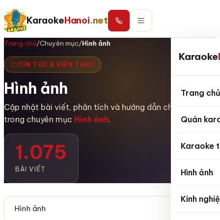
Karaoke
Hanoi
.net
Trang chủ
/
Chuyên mục
/
Hình ảnh
Karaoke
TIN TỨC & KIẾN THỨC
Hình ảnh
Trang ch
Cập nhật bài viết, phân tích và hướng dẫn chuyên sâu
Quán kar
trong chuyên mục
Hình ảnh
.
1.075
Karaoke t
BÀI VIẾT
Hình ảnh
Kinh nghi
Tìm kiếm