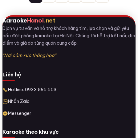
trang
bài
viết
Karaoke
Hanoi
.net
Dịch vụ tư vấn và hỗ trợ khách hàng tìm, lựa chọn và gửi yêu
cầu đặt phòng karaoke tại Hà Nội. Chúng tôi hỗ trợ kết nối; địa
điểm và giá do từng quán cung cấp.
“Nơi cảm xúc thăng hoa”
Liên hệ
Hotline: 0933 865 553
Nhắn Zalo
Messenger
Karaoke theo khu vực