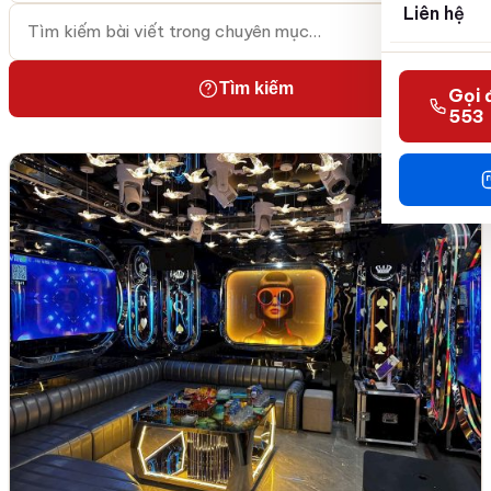
Liên hệ
Tìm kiếm
Gọi 
553