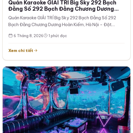
Quán Karaoke GIẢI TRÍ Big Sky 292 Bạch
Đằng Số 292 Bạch Đằng Chương Dương
Hoàn Kiếm, Hà Nội – Đặt Phòng Trước —
Quán Karaoke GIẢI TRÍ Big Sky 292 Bạch Đằng Số 292
Karaoke 292 Bạch Đằng – Đặt Phòng Trước
Bạch Đằng Chương Dương Hoàn Kiếm, Hà Nội – Đặt
– Phòng Hát Hiện Đại 0963259599
Phòng…
6 Tháng 8, 2026
1 phút đọc
Xem chi tiết