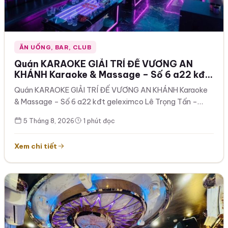
ĂN UỐNG, BAR, CLUB
Quán KARAOKE GIẢI TRÍ ĐẾ VƯƠNG AN
KHÁNH Karaoke & Massage – Số 6 a22 kđt
geleximco Lê Trọng Tấn – Tây Mỗ – Hà Nội
Quán KARAOKE GIẢI TRÍ ĐẾ VƯƠNG AN KHÁNH Karaoke
( cách cổng chào vinsmart 200m ) ĐẲNG
& Massage – Số 6 a22 kđt geleximco Lê Trọng Tấn –
CẤP – CHẤT LƯỢNG 0949967786
Tây…
5 Tháng 8, 2026
1 phút đọc
Xem chi tiết