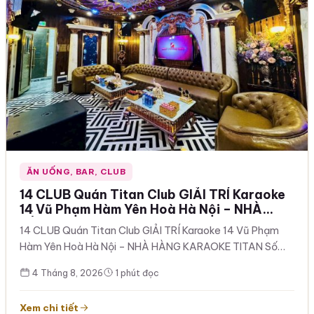
ĂN UỐNG, BAR, CLUB
14 CLUB Quán Titan Club GIẢI TRÍ Karaoke
14 Vũ Phạm Hàm Yên Hoà Hà Nội – NHÀ
HÀNG KARAOKE TITAN Số 14 Phố Vũ Phạm
14 CLUB Quán Titan Club GIẢI TRÍ Karaoke 14 Vũ Phạm
Hàm Cầu Giấy 0963259599
Hàm Yên Hoà Hà Nội – NHÀ HÀNG KARAOKE TITAN Số…
4 Tháng 8, 2026
1 phút đọc
Xem chi tiết