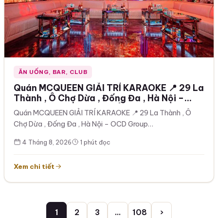
ĂN UỐNG, BAR, CLUB
Quán MCQUEEN GIẢI TRÍ KARAOKE 📍 29 La
Thành , Ô Chợ Dừa , Đống Đa , Hà Nội –
OCD Group , đầu ngã 6 Ô Chợ Dừa, Mở cửa
Quán MCQUEEN GIẢI TRÍ KARAOKE 📍 29 La Thành , Ô
từ 11h đến hết khách ☎️ 0945907887
Chợ Dừa , Đống Đa , Hà Nội – OCD Group…
4 Tháng 8, 2026
1 phút đọc
Xem chi tiết
Phân
1
2
3
…
108
›