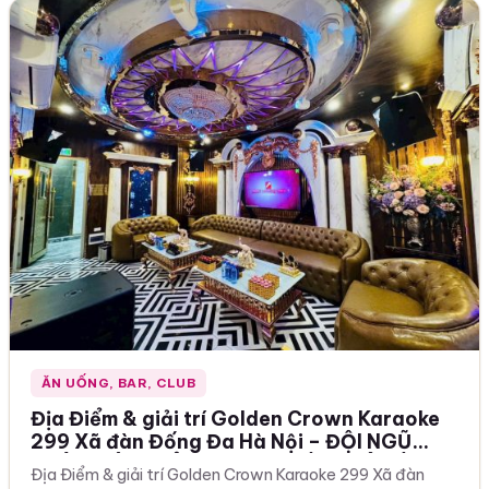
ĂN UỐNG, BAR, CLUB
Địa Điểm & giải trí Golden Crown Karaoke
299 Xã đàn Đống Đa Hà Nội – ĐỘI NGŨ
NHÂN VIÊN TRẺ ĐẸP NHIỆT TÌNH VÔ CÙNG
Địa Điểm & giải trí Golden Crown Karaoke 299 Xã đàn
MẾN KHÁCH 0963259599