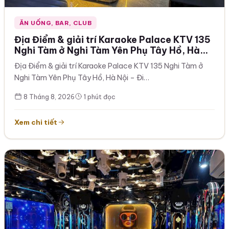
ĂN UỐNG, BAR, CLUB
Địa Điểm & giải trí Karaoke Palace KTV 135
Nghi Tàm ở Nghi Tàm Yên Phụ Tây Hồ, Hà
Nội – Đi hát là phải “cháy”! Nhạc remix
Địa Điểm & giải trí Karaoke Palace KTV 135 Nghi Tàm ở
căng đét – bass đập cực đã 0933865553
Nghi Tàm Yên Phụ Tây Hồ, Hà Nội – Đi…
8 Tháng 8, 2026
1 phút đọc
Xem chi tiết