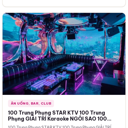
ĂN UỐNG, BAR, CLUB
100 Trung Phụng STAR KTV 100 Trung
Phụng GIẢI TRÍ Karaoke NGÔI SAO 100
Trung Phụng Đống Đa Hà Nội – STAR KTV –
100 Trung Phụng STAR KTV 100 Trung Phụng GIẢI TRÍ