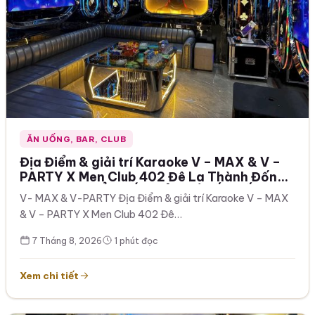
ĂN UỐNG, BAR, CLUB
Địa Điểm & giải trí Karaoke V – MAX & V –
PARTY X Men Club 402 Đê La Thành Đống
Đa Hà Nội ĐIỂM ĐẾN GIẢI TRÍ SỐ 1 ĐỐNG
V- MAX & V-PARTY Địa Điểm & giải trí Karaoke V – MAX
ĐA 0963259599
& V – PARTY X Men Club 402 Đê…
7 Tháng 8, 2026
1 phút đọc
Xem chi tiết