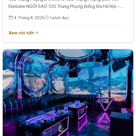
Hệ thống karaoke cao cấp tại Xã Đàn
Karaoke NGÔI SAO 100 Trung Phụng Đống Đa Hà Nội –
STAR…
4 Tháng 8, 2026
1 phút đọc
Xem chi tiết