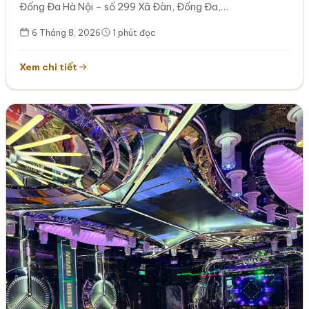
Đống Đa Hà Nội – số 299 Xã Đàn, Đống Đa,…
6 Tháng 8, 2026
1 phút đọc
Xem chi tiết