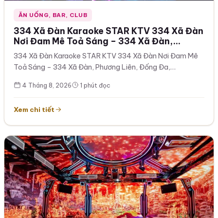
ĂN UỐNG, BAR, CLUB
334 Xã Đàn Karaoke STAR KTV 334 Xã Đàn
Nơi Đam Mê Toả Sáng – 334 Xã Đàn,
Phương Liên, Đống Đa, Hà Nội – địa chỉ,
334 Xã Đàn Karaoke STAR KTV 334 Xã Đàn Nơi Đam Mê
SĐT đặt phòng , Hãy đến và cảm nhận sự
Toả Sáng – 334 Xã Đàn, Phương Liên, Đống Đa,…
khác biệt
4 Tháng 8, 2026
1 phút đọc
Xem chi tiết