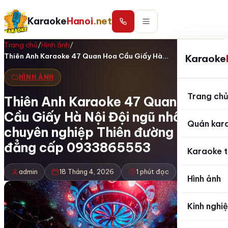
Karaoke
Hanoi
.net
Trang chủ
/
Hình ảnh
/
Thiên Anh Karaoke 47 Quan Hoa Cầu Giấy Hà…
Karaoke
HÌNH ẢNH
Trang ch
Thiên Anh Karaoke 47 Quan Hoa
Cầu Giấy Hà Nội Đội ngũ nhân viên
Quán kar
chuyên nghiệp Thiên đường giải trí
đẳng cấp 0933865553
Karaoke t
admin
18 Tháng 4, 2026
1 phút đọc
Hình ảnh
Kinh nghi