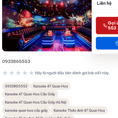
Liên hệ
Gọi 
553
0933865553
★★★★★
Hãy là người đầu tiên đánh giá bài viết này.
★★★★★
0933865553
Karaoke 47 Quan Hoa
Karaoke 47 Quan Hoa Cầu Giấy
Karaoke 47 Quan Hoa Cầu Giấy Hà Nội
karaoke quan hoa cầu giấy
Karaoke Thiên Anh 47 Quan Hoa