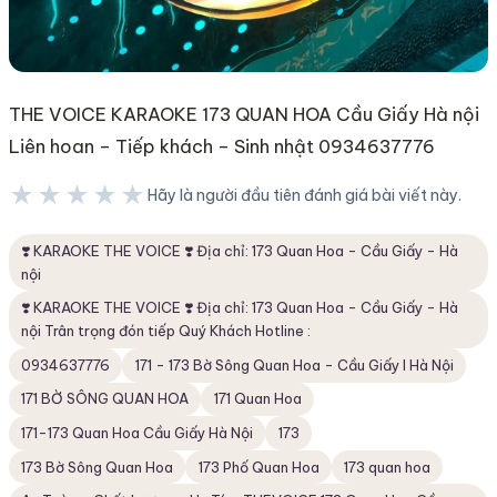
THE VOICE KARAOKE 173 QUAN HOA Cầu Giấy Hà nội
Liên hoan – Tiếp khách – Sinh nhật 0934637776
★★★★★
Hãy là người đầu tiên đánh giá bài viết này.
★★★★★
❣️ KARAOKE THE VOICE ❣️ Địa chỉ: 173 Quan Hoa - Cầu Giấy - Hà
nội
❣️ KARAOKE THE VOICE ❣️ Địa chỉ: 173 Quan Hoa - Cầu Giấy - Hà
nội Trân trọng đón tiếp Quý Khách Hotline :
0934637776
171 - 173 Bờ Sông Quan Hoa - Cầu Giấy I Hà Nội
171 BỜ SÔNG QUAN HOA
171 Quan Hoa
171-173 Quan Hoa Cầu Giấy Hà Nội
173
173 Bờ Sông Quan Hoa
173 Phố Quan Hoa
173 quan hoa