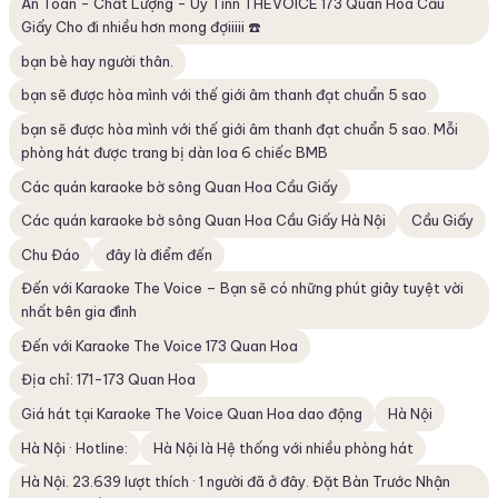
An Toàn - Chất Lượng - Uy Tínn THEVOICE 173 Quan Hoa Cầu
Giấy Cho đi nhiều hơn mong đợiiiii ☎️
bạn bè hay người thân.
bạn sẽ được hòa mình với thế giới âm thanh đạt chuẩn 5 sao
bạn sẽ được hòa mình với thế giới âm thanh đạt chuẩn 5 sao. Mỗi
phòng hát được trang bị dàn loa 6 chiếc BMB
Các quán karaoke bờ sông Quan Hoa Cầu Giấy
Các quán karaoke bờ sông Quan Hoa Cầu Giấy Hà Nội
Cầu Giấy
Chu Đáo
đây là điểm đến
Đến với Karaoke The Voice – Bạn sẽ có những phút giây tuyệt vời
nhất bên gia đình
Đến với Karaoke The Voice 173 Quan Hoa
Địa chỉ: 171-173 Quan Hoa
Giá hát tại Karaoke The Voice Quan Hoa dao động
Hà Nội
Hà Nội · Hotline:
Hà Nội là Hệ thống với nhiều phòng hát
Hà Nội. 23.639 lượt thích · 1 người đã ở đây. Đặt Bàn Trước Nhận