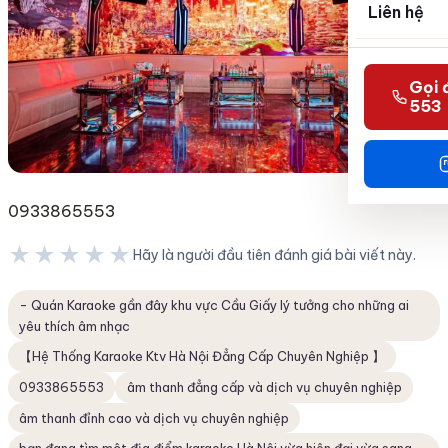
Liên hệ
Gọi 
553
0933865553
★★★★★
Hãy là người đầu tiên đánh giá bài viết này.
★★★★★
- Quán Karaoke gần đây khu vực Cầu Giấy lý tưởng cho những ai
yêu thích âm nhạc
【Hệ Thống Karaoke Ktv Hà Nội Đẳng Cấp Chuyên Nghiệp 】
0933865553
âm thanh đẳng cấp và dịch vụ chuyên nghiệp
âm thanh đỉnh cao và dịch vụ chuyên nghiệp
bạn đang tìm một địa điểm karaoke Hà Nội vừa hiện đại vừa sang