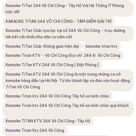
Karaoke TiTan 244 Võ Chí Công- Tây Hồ Với Hệ Thống 17 Phòng
Hát VIP
KARAOKE TITAN 244 VÕ CHÍ CÔNG– TÂM ĐIỂM GIẢI TRÍ
Karaoke TiTan Club tọa lạc tại số 244 Võ Chí Công - trục đường
lớn kết nối nhiều khu dân cư sầm uất
Karaoke TiTan Club: Không gian hiện đại
karaoke titan ktv
Karaoke Titan KTV - Võ Chí Công Địa chỉ: 244 Đ. Võ Chí Công
Karaoke TiTan KTV 244 Võ Chí Công | Đặt Phòng |
Karaoke TiTan KTV 244 Võ Chí Công là một trong những cơ sở
karaoke hàng đầu tại Hà Nội. Từ khi thành lập và đưa vào hoạt động
TiTan Võ Chí Công
Karaoke Titan ktv 244 Võ Chí Công Tây hồ xin kính chào
Karaoke Titan ktv 244 Võ Chí Công Tây hồ xin kính chào quý khách
·
Karaoke TITAN KTV 244 Võ Chí Công-Tây Hồ
Karaoke Titan Ktv 244 Võ Công