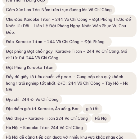
Âm Thanh Đẳng Cấp
Cảm Xúc Lan Tỏa. Nằm trên trục đường lớn Võ Chí Công
Chu Đáo. Karaoke Titan - 244 Võ Chí Công - Đặt Phòng Trước Để
Nhận Ưu Đãi - Liên Hệ Đặt Phòng Ngay. Nhân Viên Phục Vụ Chu
Đáo.
Đáo. Karaoke Titan – 244 Võ Chí Công – Đặt Phòng ...
Đặt phòng Đặt chỗ ngay · Karaoke Titan - 244 Võ Chí Công. Giá
chỉ từ: 0₫. 244 Võ Chí Công
Đặt Phòng Karaoke Titan
Đầy đủ giấy tờ tiêu chuẩn về pccc. - Cung cấp cho quý khách
hàng 1 trải nghiệp tốt nhất. Đ/C : 244 Võ Chí Công - Tây Hồ - Hà
Nội
Địa chỉ: 244 Đ. Võ Chí Công
Địa điểm giải trí. Karaoke; Ăn uống; Bar
giá tốt
Giới thiệu - Karaoke Titan 224 Võ Chí Công
Hà Nội
Hà Nội – Karaoke Titan 244 Võ Chí Công.
Hà Nội dễ dàng tiếp cận được với nhiều khu vực khác nhau của