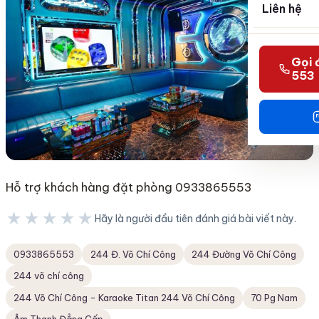
Liên hệ
Gọi 
553
Hỗ trợ khách hàng đặt phòng 0933865553
★★★★★
Hãy là người đầu tiên đánh giá bài viết này.
★★★★★
0933865553
244 Đ. Võ Chí Công
244 Đường Võ Chí Công
244 võ chí công
244 Võ Chí Công - Karaoke Titan 244 Võ Chí Công
70 Pg Nam