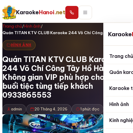
Karaoke
Hanoi
.net
Trang chủ
/
Hình ảnh
/
Quán TITAN KTV CLUB Karaoke 244 Võ Chí Công…
Karaoke
HÌNH ẢNH
Trang ch
Quán TITAN KTV CLUB Karaoke
244 Võ Chí Công Tây Hồ Hà Nội
Quán kar
Không gian VIP phù hợp cho các
buổi tiệc tùng tiếp khách
Karaoke t
0933865553
Hình ảnh
admin
20 Tháng 4, 2026
1 phút đọc
Kinh nghi