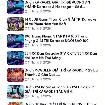
Quán KARAOKE GIẢI TRÍ ĐẾ VƯƠNG AN
KHÁNH Karaoke & Massage – Số 6…
5 Tháng 8, 2026
14 CLUB Quán Titan Club GIẢI TRÍ Karaoke
14 Vũ Phạm Hàm Yên Hoà…
4 Tháng 8, 2026
100 Trung Phụng STAR KTV 100 Trung
Phụng GIẢI TRÍ Karaoke NGÔI SAO 100…
4 Tháng 8, 2026
334 Xã Đàn Karaoke STAR KTV 334 Xã Đàn
Nơi Đam Mê Toả Sáng…
4 Tháng 8, 2026
Quán MCQUEEN GIẢI TRÍ KARAOKE 📍 29 La
Thành , Ô Chợ Dừa ,…
4 Tháng 8, 2026
Quán 124 Karaoke Tân Viên 124 Hồ đền lừ
GIẢI TRÍ KARAOKE TÂN VIÊN…
4 Tháng 8, 2026
Quán HK Beer GIẢI TRÍ Ngụy Như Kon Tum –