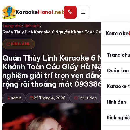
Karaoke
Hanoi
.net
Trang chủ
/
Hình ảnh
/
Quán Thùy Linh Karaoke 6 Nguyễn Khánh Toàn Cầu…
Karaoke
HÌNH ẢNH
Trang ch
Quán Thùy Linh Karaoke 6 Nguyễn
Khánh Toàn Cầu Giấy Hà Nội trải
Quán kar
nghiệm giải trí trọn vẹn đẳng cấp
rộng rãi thoáng mát 0933865553
Karaoke t
admin
22 Tháng 4, 2026
1 phút đọc
Hình ảnh
Kinh nghi