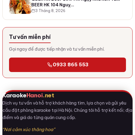
BEER HK 104 Nguỵ…
3 Tháng 8, 2026
Tư vấn miễn phí
Gọi ngay để được tiếp nhận và tư vấn miễn phí.
0933 865 553
Karaoke
Hanoi
.net
Dịch vụ tư vấn và hỗ trợ khách hàng tìm, lựa chọn và gửi yêu
cầu đặt phòng karaoke tại Hà Nội. Chúng tôi hỗ trợ kết nối; địa
điểm và giá do từng quán cung cấp.
“Nơi cảm xúc thăng hoa”