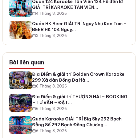
Quán 124 Karaoke Tân Viên 124 Hồ đền lừ
GIẢI TRÍ KARAOKE TÂN VIÊN…
4 Tháng 8, 2026
Quán HK Beer GIẢI TRÍ Ngụy Như Kon Tum –
BEER HK 104 Nguỵ…
3 Tháng 8, 2026
Bài liên quan
Địa Điểm & giải trí Golden Crown Karaoke
299 Xã đàn Đống Đa Hà…
6 Tháng 8, 2026
Địa Điểm & giải trí THƯỢNG HẢI – BOOKING
– TƯ VẤN – ĐẶT…
6 Tháng 8, 2026
Quán Karaoke GIẢI TRÍ Big Sky 292 Bạch
Đằng Số 292 Bạch Đằng Chương…
6 Tháng 8, 2026