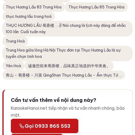
Thục Hương Lầu 83 Trung Hòa
Thục Hương Lầu 85 Trung Hòa
thục hương lầu trung hoà
THỤC HƯƠNG LẦU 蜀香楼 ... ✌️ Nói chung là lịch này đáng để nhắc
100 lần: Cuối tuần này
Trung Hoà
Trung Hoa giữa lòng Hà Nội Thực đơn tại Thục Hương Lầu là sự
tuyển chọn tinh hoa
Yên Hoà
诚邀您前来蜀香楼，品味真正地道的中华美食。
青山 - 蜀香楼 - 川菜 QingShan Thục Hương Lầu - Ẩm thực Tứ ...
Cần tư vấn thêm về nội dung này?
KaraokeHanoi.net tiếp nhận và tư vấn nhanh chóng, bảo
mật.
Gọi 0933 865 553