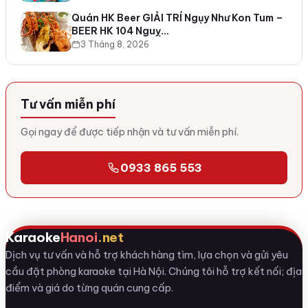
Quán HK Beer GIẢI TRÍ Ngụy Như Kon Tum –
BEER HK 104 Nguỵ…
3 Tháng 8, 2026
Tư vấn miễn phí
Gọi ngay để được tiếp nhận và tư vấn miễn phí.
0933 865 553
Karaoke
Hanoi
.net
Dịch vụ tư vấn và hỗ trợ khách hàng tìm, lựa chọn và gửi yêu
cầu đặt phòng karaoke tại Hà Nội. Chúng tôi hỗ trợ kết nối; địa
điểm và giá do từng quán cung cấp.