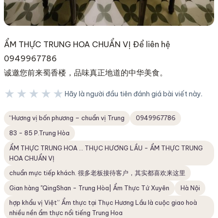
ẨM THỰC TRUNG HOA CHUẨN VỊ Để liên hệ
0949967786
诚邀您前来蜀香楼，品味真正地道的中华美食。
★★★★★
Hãy là người đầu tiên đánh giá bài viết này.
★★★★★
“Hương vị bốn phương – chuẩn vị Trung
0949967786
83 - 85 P.Trung Hòa
ẨM THỰC TRUNG HOA ... THỤC HƯƠNG LẦU - ẨM THỰC TRUNG
HOA CHUẨN VỊ
chuẩn mực tiếp khách. 很多老板接待客户，其实都喜欢来这里
Gian hàng "QingShan - Trung Hòa| Ẩm Thực Tứ Xuyên
Hà Nội
hợp khẩu vị Việt” Ẩm thực tại Thục Hương Lầu là cuộc giao hoà
nhiều nền ẩm thực nổi tiếng Trung Hoa