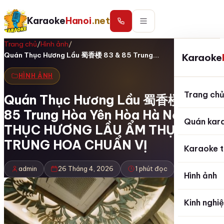
Karaoke
Hanoi
.net
Trang chủ
/
Hình ảnh
/
Quán Thục Hương Lầu 蜀香楼 83 & 85 Trung…
Karaoke
HÌNH ẢNH
Trang ch
Quán Thục Hương Lầu 蜀香楼 83 &
85 Trung Hòa Yên Hòa Hà Nội
Quán kar
THỤC HƯƠNG LẦU ẨM THỰC
TRUNG HOA CHUẨN VỊ
Karaoke t
admin
26 Tháng 4, 2026
1 phút đọc
Hình ảnh
Kinh nghi