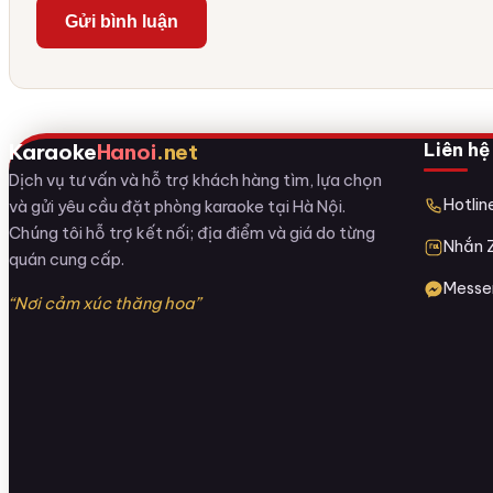
Liên hệ
Karaoke
Hanoi
.net
Dịch vụ tư vấn và hỗ trợ khách hàng tìm, lựa chọn
Hotli
và gửi yêu cầu đặt phòng karaoke tại Hà Nội.
Chúng tôi hỗ trợ kết nối; địa điểm và giá do từng
Nhắn 
quán cung cấp.
Messe
“Nơi cảm xúc thăng hoa”