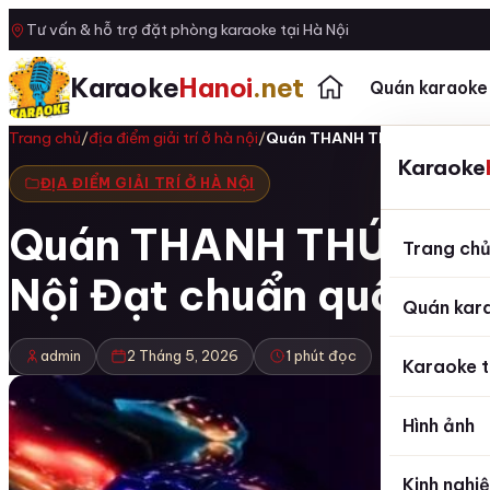
Tư vấn & hỗ trợ đặt phòng karaoke tại Hà Nội
Karaoke
Hanoi
.net
Quán karaoke
Trang chủ
/
địa điểm giải trí ở hà nội
/
Quán THANH THÚY KARAOKE 
Karaoke
ĐỊA ĐIỂM GIẢI TRÍ Ở HÀ NỘI
Quán THANH THÚY KAR
Trang ch
Nội Đạt chuẩn quốc t
Quán kar
admin
2 Tháng 5, 2026
1 phút đọc
Karaoke t
Hình ảnh
Kinh nghi