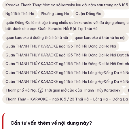
Karaoke Thanh Thúy: Một cơ sở karaoke lâu đời nằm sâu trong ngõ 165
Ngõ 165 Thái Hà
Phường Láng Hạ
Quận Đống Đa
quận Đống Đa là nơi tập trung nhiều quán karaoke với đa dạng phong cá
bật dành cho bạn: Quán Karaoke Nổi Bật Tại Thái Hà
quán karaoke ở đường thái hà hà nội
quán karaoke ở thái hà hà nội
Quán THANH THÚY KARAOKE ngõ 165 Thái Hà Đống Đa Hà Nội
Quán THANH THÚY KARAOKE ngõ 165 Thái Hà Đống Đa Hà Nội Đạt chu
Quán THANH THÚY KARAOKE ngõ 165 Thái Hà Đống Đa Hà Nội Đạt ch
Quán THANH THÚY KARAOKE ngõ 165 Thái Hà Láng Hạ Đống Đa Hà 
Quán THANH THÚY KARAOKE ngõ 165 Thái Hà Láng Hạ Đống Đa Hà Nộ
Thành phố Hà Nội. ➁ Thời gian mở cửa của Thanh Thúy Karaoke?
Thanh Thúy – KARAOKE – ngõ 165 / 23 Thái Hà – Láng Hạ – Đống Đa 
Cần tư vấn thêm về nội dung này?