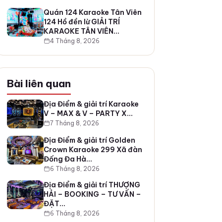
Quán 124 Karaoke Tân Viên
124 Hồ đền lừ GIẢI TRÍ
KARAOKE TÂN VIÊN…
4 Tháng 8, 2026
Bài liên quan
Địa Điểm & giải trí Karaoke
V – MAX & V – PARTY X…
7 Tháng 8, 2026
Địa Điểm & giải trí Golden
Crown Karaoke 299 Xã đàn
Đống Đa Hà…
6 Tháng 8, 2026
Địa Điểm & giải trí THƯỢNG
HẢI – BOOKING – TƯ VẤN –
ĐẶT…
6 Tháng 8, 2026