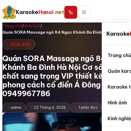
Karaoke
Hanoi
.net
Trang chủ
/
Hình ảnh
/
Quán SORA Massage ngõ 84 Ngọc Khánh Ba Đình…
Karaoke
HÌNH ẢNH
Trang ch
Quán SORA Massage ngõ 84 Ngọc
Khánh Ba Đình Hà Nội Cơ sở vật
Quán kar
chất sang trọng VIP thiết kế theo
phong cách cổ điển Á Đông
Karaoke t
0949967786
Hình ảnh
admin
22 Tháng 4, 2026
1 phút đọc
Kinh nghi