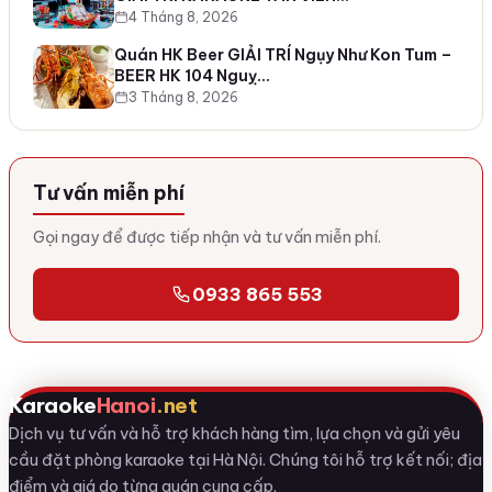
4 Tháng 8, 2026
Quán HK Beer GIẢI TRÍ Ngụy Như Kon Tum –
BEER HK 104 Nguỵ…
3 Tháng 8, 2026
Tư vấn miễn phí
Gọi ngay để được tiếp nhận và tư vấn miễn phí.
0933 865 553
Karaoke
Hanoi
.net
Dịch vụ tư vấn và hỗ trợ khách hàng tìm, lựa chọn và gửi yêu
cầu đặt phòng karaoke tại Hà Nội. Chúng tôi hỗ trợ kết nối; địa
điểm và giá do từng quán cung cấp.