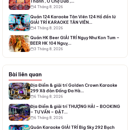
Thành , Ô Chợ Dừa ,…
4 Tháng 8, 2026
Quán 124 Karaoke Tân Viên 124 Hồ đền lừ
GIẢI TRÍ KARAOKE TÂN VIÊN…
4 Tháng 8, 2026
Quán HK Beer GIẢI TRÍ Ngụy Như Kon Tum –
BEER HK 104 Nguỵ…
3 Tháng 8, 2026
Bài liên quan
Địa Điểm & giải trí Golden Crown Karaoke
299 Xã đàn Đống Đa Hà…
6 Tháng 8, 2026
Địa Điểm & giải trí THƯỢNG HẢI – BOOKING
– TƯ VẤN – ĐẶT…
6 Tháng 8, 2026
Quán Karaoke GIẢI TRÍ Big Sky 292 Bạch