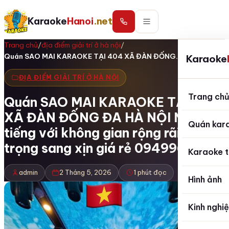
Karaoke
Hanoi
.net
Trang chủ
/
địa điểm giải trí ở hà nội
/
Quán SAO MAI KARAOKE TẠI 404 XÃ ĐÀN ĐỐNG…
Karaoke
ĐỊA ĐIỂM GIẢI TRÍ Ở HÀ NỘI
Trang ch
Quán SAO MAI KARAOKE TẠI 404
XÃ ĐÀN ĐỐNG ĐA HÀ NỘI Nổi
Quán kar
tiếng với không gian rộng rãi sang
trọng sang xịn giá rẻ 0949967786
Karaoke t
admin
2 Tháng 5, 2026
1 phút đọc
Hình ảnh
Kinh nghi