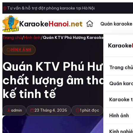
Tư vấn & hỗ trợ đặt phòng karaoke tại Hà Nội
Karaoke
Hanoi
.net
Quán karaoke
Trang chủ
/
Hình ảnh
/
Quán KTV Phú Hương Karaoke 18 Liên Trì H
Karaoke
HÌNH ẢNH
Quán KTV Phú Hương Ka
Trang ch
chất lượng âm thanh ch
Quán kar
kế tinh tế
Karaoke t
admin
23 Tháng 4, 2026
1 phút đọc
Hình ảnh
Kinh nghi