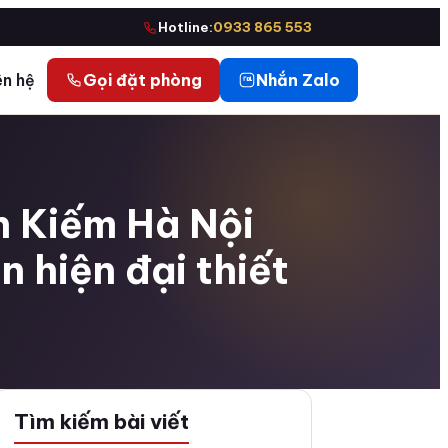
Hotline:
0933 865 553
ên hệ
Gọi đặt phòng
Nhắn Zalo
n Kiếm Hà Nội
 hiện đại thiết
Tìm kiếm bài viết