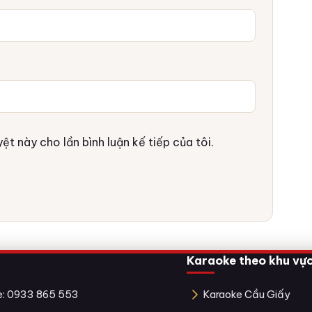
ệt này cho lần bình luận kế tiếp của tôi.
Karaoke theo khu vự
ne: 0933 865 553
Karaoke Cầu Giấy