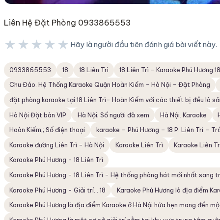
Liên Hệ Đặt Phòng 0933865553
★★★★★
Hãy là người đầu tiên đánh giá bài viết này.
★★★★★
0933865553
18
18 Liên Trì
18 Liên Trì - Karaoke Phú Hương 18
Chu Đáo. Hệ Thống Karaoke Quận Hoàn Kiếm - Hà Nội - Đặt Phòng
đặt phòng karaoke tại 18 Liên Trì- Hoàn Kiếm với các thiết bị đều là 
Hà Nội Đặt bàn VIP
Hà Nội; Số người đã xem
Hà Nội. Karaoke
Hoàn Kiếm;; Số điện thoại
karaoke – Phú Hương – 18 P. Liên Trì – T
Karaoke đường Liên Trì - Hà Nội
Karaoke Liên Trì
Karaoke Liên Trì
Karaoke Phú Hương - 18 Liên Trì
Karaoke Phú Hương - 18 Liên Trì - Hệ thống phòng hát mới nhất sang tr
Karaoke Phú Hương - Giải trí. . 18
Karaoke Phú Hương là địa điểm Ka
Karaoke Phú Hương là địa điểm Karaoke ở Hà Nội hứa hẹn mang đến mộ
Karaoke Phú Hương là một cơ sở giải trí nằm tại khu vực trung tâm qu