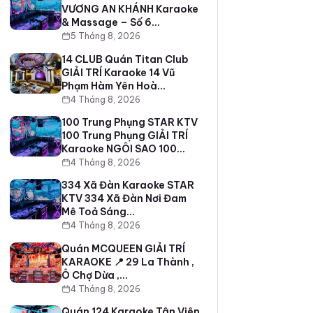
VƯƠNG AN KHÁNH Karaoke
& Massage – Số 6…
5 Tháng 8, 2026
14 CLUB Quán Titan Club
GIẢI TRÍ Karaoke 14 Vũ
Phạm Hàm Yên Hoà…
4 Tháng 8, 2026
100 Trung Phụng STAR KTV
100 Trung Phụng GIẢI TRÍ
Karaoke NGÔI SAO 100…
4 Tháng 8, 2026
334 Xã Đàn Karaoke STAR
KTV 334 Xã Đàn Nơi Đam
Mê Toả Sáng…
4 Tháng 8, 2026
Quán MCQUEEN GIẢI TRÍ
KARAOKE 📍 29 La Thành ,
Ô Chợ Dừa ,…
4 Tháng 8, 2026
Quán 124 Karaoke Tân Viên