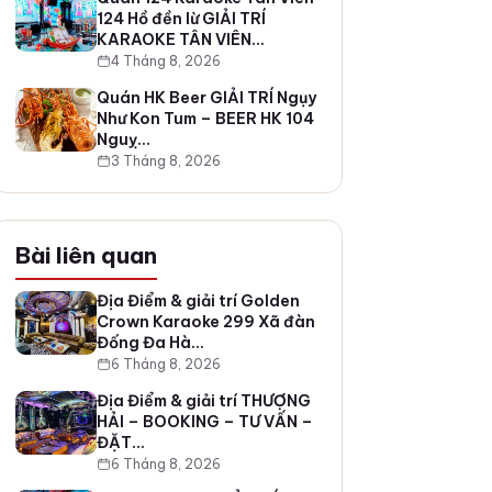
124 Hồ đền lừ GIẢI TRÍ
KARAOKE TÂN VIÊN…
4 Tháng 8, 2026
Quán HK Beer GIẢI TRÍ Ngụy
Như Kon Tum – BEER HK 104
Nguỵ…
3 Tháng 8, 2026
Bài liên quan
Địa Điểm & giải trí Golden
Crown Karaoke 299 Xã đàn
Đống Đa Hà…
6 Tháng 8, 2026
Địa Điểm & giải trí THƯỢNG
HẢI – BOOKING – TƯ VẤN –
ĐẶT…
6 Tháng 8, 2026