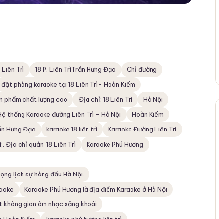
 Liên Trì
18 P. Liên TrìTrần Hưng Đạo
Chỉ đường
đặt phòng karaoke tại 18 Liên Trì- Hoàn Kiếm
sản phẩm chất lượng cao
Địa chỉ: 18 Liên Trì
Hà Nội
Hệ thống Karaoke đường Liên Trì - Hà Nội
Hoàn Kiếm
rần Hưng Đạo
karaoke 18 liên trì
Karaoke Đường Liên Trì
;. Địa chỉ quán: 18 Liên Trì
Karaoke Phú Hương
ọng lịch sự hàng đầu Hà Nội.
raoke
Karaoke Phú Hương là địa điểm Karaoke ở Hà Nội
t không gian âm nhạc sảng khoái
ận Hoàn Kiếm
karaoke phú hương liên trì