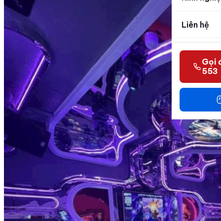
Liên hệ
Gọi 
553