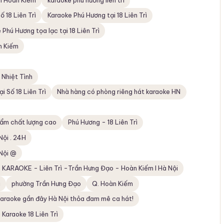
ố 18 Liên Trì
Karaoke Phú Hương tại 18 Liên Trì
 Phú Hương tọa lạc tại 18 Liên Trì
n Kiếm
Nhiệt Tình
i Số 18 Liên Trì
Nhà hàng có phòng riêng hát karaoke HN
phẩm chất lượng cao
Phú Hương - 18 Liên Trì
Nội . 24H
 Nội @
 KARAOKE - Liên Trì -Trần Hưng Đạo - Hoàn Kiếm I Hà Nội
ì
phường Trần Hưng Đạo
Q. Hoàn Kiếm
karaoke gần đây Hà Nội thỏa đam mê ca hát!
araoke 18 Liên Trì