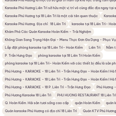
Karaoke Phú Hương Liên Trì sở hữu một vị trí vô cùng đắc địa ngay tại s
Karaoke Phú Hương tại 18 Liên Trì là một cái tên quen thuộc
Karaoke
Karaoke Phú Hương. Địa chỉ : 18 Liên Trì
karaoke tại 18 Liên Trì- Hoà
Khám Phá Các Quán Karaoke Hoàn Kiếm - Trải Nghiệm
Không Gian Sang Trọng Hiện Đại - Menu Thực Đơn Đa Dạng - Phục Vụ 
Lắp đặt phòng karaoke tại 18 Liên Trì- Hoàn Kiếm
Liên Trì
Nằm tạ
P. Trần Hưng Đạo
phòng karaoke tại 18 Liên Trì Hoàn Kiếm
phòng karaoke tại 18 Liên Trì- Hoàn Kiếm với các thiết bị đều là sản 
Phú Hương - KARAOKE - 18 Liên Trì -Trần Hưng Đạo - Hoàn Kiếm I Hà 
Phú Hương - KARAOKE - 18 Liên Trì -Trần Hưng Đạo - Hoàn Kiếm I Hà
Phú Hương - KARAOKE - 18 P. Liên Trì -Trần Hưng Đạo
Phú Hương -
Phú Hương Karaoke 18 Liên Trì
PHU HUONG RESTAURANT 18 Liên Tr
Q. Hoàn Kiếm. Hải sản tươi sống cao cấp
quận Hoàn Kiếm
quán 
Quán karaoke Phú Hương có địa chỉ 18 Liên Trì
Quán KTV Phú Hương K