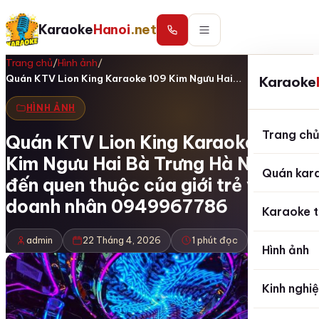
Karaoke
Hanoi
.net
Trang chủ
/
Hình ảnh
/
Quán KTV Lion King Karaoke 109 Kim Ngưu Hai…
Karaoke
HÌNH ẢNH
Trang ch
Quán KTV Lion King Karaoke 109
Kim Ngưu Hai Bà Trưng Hà Nội điểm
Quán kar
đến quen thuộc của giới trẻ và
doanh nhân 0949967786
Karaoke t
admin
22 Tháng 4, 2026
1 phút đọc
Hình ảnh
Kinh nghi