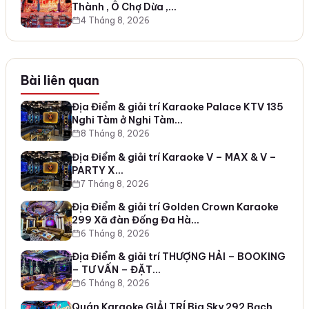
Thành , Ô Chợ Dừa ,…
4 Tháng 8, 2026
Bài liên quan
Địa Điểm & giải trí Karaoke Palace KTV 135
Nghi Tàm ở Nghi Tàm…
8 Tháng 8, 2026
Địa Điểm & giải trí Karaoke V – MAX & V –
PARTY X…
7 Tháng 8, 2026
Địa Điểm & giải trí Golden Crown Karaoke
299 Xã đàn Đống Đa Hà…
6 Tháng 8, 2026
Địa Điểm & giải trí THƯỢNG HẢI – BOOKING
– TƯ VẤN – ĐẶT…
6 Tháng 8, 2026
Quán Karaoke GIẢI TRÍ Big Sky 292 Bạch