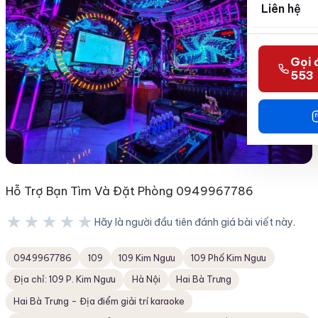
Liên hệ
Gọi 
553
Hỗ Trợ Bạn Tìm Và Đặt Phòng 0949967786
★★★★★
Hãy là người đầu tiên đánh giá bài viết này.
★★★★★
0949967786
109
109 Kim Ngưu
109 Phố Kim Ngưu
Địa chỉ: 109 P. Kim Ngưu
Hà Nội
Hai Bà Trưng
Hai Bà Trưng - Địa điểm giải trí karaoke