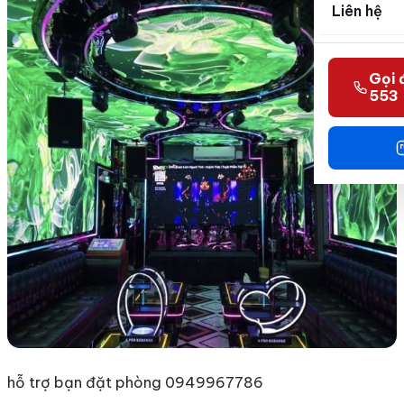
Liên hệ
Gọi 
553
hỗ trợ bạn đặt phòng 0949967786