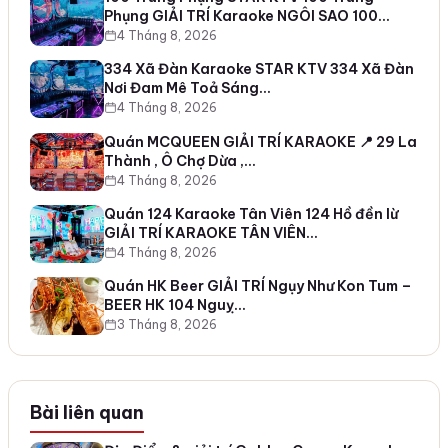
Phụng GIẢI TRÍ Karaoke NGÔI SAO 100…
4 Tháng 8, 2026
334 Xã Đàn Karaoke STAR KTV 334 Xã Đàn
Nơi Đam Mê Toả Sáng…
4 Tháng 8, 2026
Quán MCQUEEN GIẢI TRÍ KARAOKE 📍 29 La
Thành , Ô Chợ Dừa ,…
4 Tháng 8, 2026
Quán 124 Karaoke Tân Viên 124 Hồ đền lừ
GIẢI TRÍ KARAOKE TÂN VIÊN…
4 Tháng 8, 2026
Quán HK Beer GIẢI TRÍ Ngụy Như Kon Tum –
BEER HK 104 Nguỵ…
3 Tháng 8, 2026
Bài liên quan