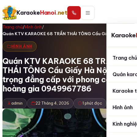
Karaoke
Hanoi
.net
Trang chủ
/
Hình ảnh
/
Quán KTV KARAOKE 68 TRẦN THÁI TÔNG Cầu Giấy…
Karaoke
HÌNH ẢNH
Trang ch
Quán KTV KARAOKE 68 TRẦN
THÁI TÔNG Cầu Giấy Hà Nội Sang
Quán kar
trọng đẳng cấp với phong cách
hoàng gia 0949967786
Karaoke t
admin
22 Tháng 4, 2026
1 phút đọc
Hình ảnh
Kinh nghi