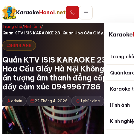
Karaoke
Hanoi
.net
Trang chủ
/
Hình ảnh
/
Quán KTV ISIS KARAOKE 231 Quan Hoa Cầu Giấy…
Karaoke
HÌNH ẢNH
Trang ch
Quán KTV ISIS KARAOKE 231 Quan
Hoa Cầu Giấy Hà Nội Không gian
Quán kar
ấn tượng âm thanh đẳng cấp và
đầy cảm xúc 0949967786
Karaoke t
admin
22 Tháng 4, 2026
1 phút đọc
Hình ảnh
Kinh nghi