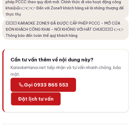
phép PCCC theo quy định mới. Chính thức đi vào hoạt động công
khai👍👍 👉👉👉 Đến với Zone9 khách hàng sẽ là những thượng đế
thực thụ
💥💥💥 KARAOKE ZONE9 ĐÃ ĐƯỢC CẤP PHÉP PCCC - MỞ CỬA
ĐÓN KHÁCH CÔNG KHAI - NÓI KHÔNG VỚI HÁT CHUI💥💥💥 👉👉
Thông báo đến toàn thể quý khách hàng
Cần tư vấn thêm về nội dung này?
KaraokeHanoi.net tiếp nhận và tư vấn nhanh chóng, bảo
mật.
Gọi 0933 865 553
Đặt lịch tư vấn