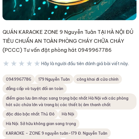
QUÁN KARAOKE ZONE 9 Nguyễn Tuân TẠI HÀ NỘI ĐỦ
TIÊU CHUẨN AN TOÀN PHÒNG CHÁY CHỮA CHÁY
(PCCC) Tư vấn đặt phòng hát 0949967786
★★★★★
Hãy là người đầu tiên đánh giá bài viết này.
★★★★★
0949967786
179 Nguyễn Tuân
công khai đi cửa chính
đẳng cấp và tuyệt đối an toàn
điểm giao lưu âm nhạc sang trọng bậc nhất Hà Nội với các phòng
hát sức chứa lớn và trang bị các thiết bị âm thanh chất
độc đáo bậc nhất Thủ Đô
Hà Nội
Hà Nội. Sở hữu không gian sang trọng
KARAOKE - ZONE 9 nguyễn tuân-179 Đ. Nguyễn Tuân