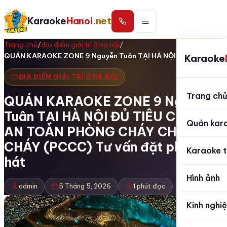
Karaoke
Hanoi
.net
Trang chủ
/
địa điểm giải trí ở hà nội
/
QUÁN KARAOKE ZONE 9 Nguyễn Tuân TẠI HÀ NỘI…
Karaoke
ĐỊA ĐIỂM GIẢI TRÍ Ở HÀ NỘI
Trang ch
QUÁN KARAOKE ZONE 9 Nguyễn
Tuân TẠI HÀ NỘI ĐỦ TIÊU CHUẨN
Quán kar
AN TOÀN PHÒNG CHÁY CHỮA
CHÁY (PCCC) Tư vấn đặt phòng
Karaoke t
hát
Hình ảnh
admin
5 Tháng 5, 2026
1 phút đọc
Kinh nghi