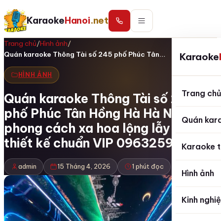
Karaoke
Hanoi
.net
Trang chủ
/
Hình ảnh
/
Quán karaoke Thông Tài số 245 phố Phúc Tân…
Karaoke
HÌNH ẢNH
Trang ch
Quán karaoke Thông Tài số 245
phố Phúc Tân Hồng Hà Hà Nội
Quán kar
phong cách xa hoa lộng lẫy với
thiết kế chuẩn VIP 0963259599
Karaoke t
admin
15 Tháng 4, 2026
1 phút đọc
Hình ảnh
Kinh nghi