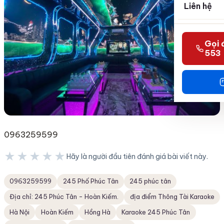
Liên hệ
Gọi 
553
0963259599
★★★★★
Hãy là người đầu tiên đánh giá bài viết này.
★★★★★
0963259599
245 Phố Phúc Tân
245 phúc tân
Địa chỉ: 245 Phúc Tân - Hoàn Kiếm.
địa điểm Thông Tài Karaoke
Hà Nội
Hoàn Kiếm
Hồng Hà
Karaoke 245 Phúc Tân