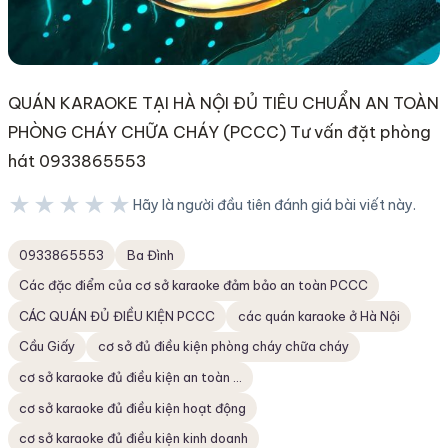
QUÁN KARAOKE TẠI HÀ NỘI ĐỦ TIÊU CHUẨN AN TOÀN
PHÒNG CHÁY CHỮA CHÁY (PCCC) Tư vấn đặt phòng
hát 0933865553
★★★★★
Hãy là người đầu tiên đánh giá bài viết này.
★★★★★
0933865553
Ba Đình
Các đặc điểm của cơ sở karaoke đảm bảo an toàn PCCC
CÁC QUÁN ĐỦ ĐIỀU KIỆN PCCC
các quán karaoke ở Hà Nội
Cầu Giấy
cơ sở đủ điều kiện phòng cháy chữa cháy
cơ sở karaoke đủ điều kiện an toàn ...
cơ sở karaoke đủ điều kiện hoạt động
cơ sở karaoke đủ điều kiện kinh doanh