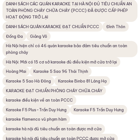
DANH SÁCH CÁC QUÁN KARAOKE TẠI HÀ NỘI ĐỦ TIÊU CHUẨN AN
TOÀN PHÒNG CHÁY CHỮA CHÁY (PCCC) ĐÃ ĐƯỢC CẤP PHÉP
HOẠT ĐỘNG TRỞ LẠI
DANH SÁCH QUÁN KARAOKE ĐẠT CHUẨN PCCC
Đình Thôn
Đống Đa
Giảng Võ
Hà Nội hiện chỉ có 46 quán karaoke bảo đảm tiêu chuẩn an toàn
phòng cháy
Hà Nội: Mới có 15 cơ sở karaoke đủ điều kiện mở cửa trở lại
Hoàng Mai
Karaoke 5 Sao 96 Thái Thịnh
Karaoke 5 Sao Hà Đông
Karaoke Binbo 81 Láng Hạ
KARAOKE ĐẠT CHUẨN PHÒNG CHÁY CHỮA CHÁY
karaoke điều kiện về an toàn PCCC
Karaoke F5 Plus-Trần Duy Hưng
Karaoke F5 Trần Duy Hưng
karaoke flamenco vũ phạm hàm
karaoke hà nội đủ tiêu chuẩn an toàn được mở cửa
karaoke hà nội đủ tiêu chuẩn an toàn PCCC được mở cửa