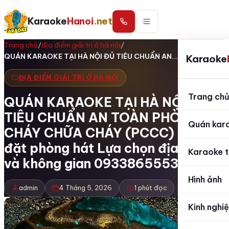
Karaoke
Hanoi
.net
Trang chủ
/
địa điểm giải trí ở hà nội
/
QUÁN KARAOKE TẠI HÀ NỘI ĐỦ TIÊU CHUẨN AN…
Karaoke
ĐỊA ĐIỂM GIẢI TRÍ Ở HÀ NỘI
Trang ch
QUÁN KARAOKE TẠI HÀ NỘI ĐỦ
TIÊU CHUẨN AN TOÀN PHÒNG
Quán kar
CHÁY CHỮA CHÁY (PCCC) Tư vấn
đặt phòng hát Lựa chọn địa điểm
Karaoke t
và không gian 0933865553
Hình ảnh
admin
4 Tháng 5, 2026
1 phút đọc
Kinh nghi