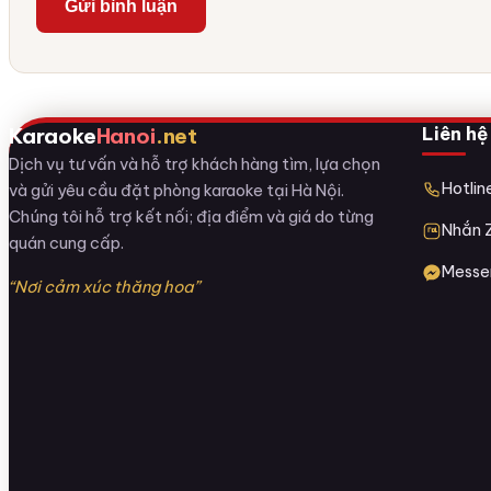
Liên hệ
Karaoke
Hanoi
.net
Dịch vụ tư vấn và hỗ trợ khách hàng tìm, lựa chọn
Hotli
và gửi yêu cầu đặt phòng karaoke tại Hà Nội.
Chúng tôi hỗ trợ kết nối; địa điểm và giá do từng
Nhắn 
quán cung cấp.
Messe
“Nơi cảm xúc thăng hoa”