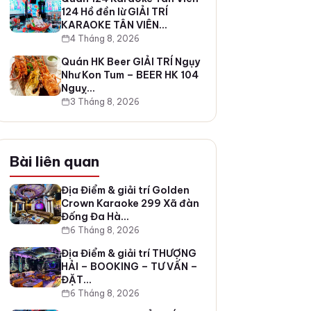
124 Hồ đền lừ GIẢI TRÍ
KARAOKE TÂN VIÊN…
4 Tháng 8, 2026
Quán HK Beer GIẢI TRÍ Ngụy
Như Kon Tum – BEER HK 104
Nguỵ…
3 Tháng 8, 2026
Bài liên quan
Địa Điểm & giải trí Golden
Crown Karaoke 299 Xã đàn
Đống Đa Hà…
6 Tháng 8, 2026
Địa Điểm & giải trí THƯỢNG
HẢI – BOOKING – TƯ VẤN –
ĐẶT…
6 Tháng 8, 2026