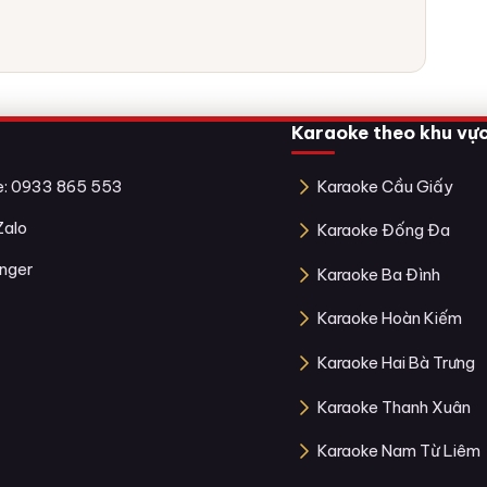
Karaoke theo khu vự
ne: 0933 865 553
Karaoke Cầu Giấy
Zalo
Karaoke Đống Đa
nger
Karaoke Ba Đình
Karaoke Hoàn Kiếm
Karaoke Hai Bà Trưng
Karaoke Thanh Xuân
Karaoke Nam Từ Liêm