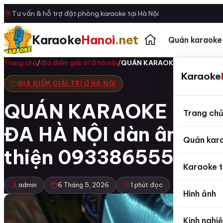
Tư vấn & hỗ trợ đặt phòng karaoke tại Hà Nội
Karaoke
Hanoi
.net
Quán karaoke
Trang chủ
/
địa điểm giải trí ở hà nội
/
QUÁN KARAOKE LƯƠNG SỬ 1
Karaoke
ĐỊA ĐIỂM GIẢI TRÍ Ở HÀ NỘI
QUÁN KARAOKE LƯƠN
Trang ch
ĐA HÀ NỘI dàn âm than
Quán kar
thiện 0933865553
Karaoke t
admin
6 Tháng 5, 2026
1 phút đọc
Hình ảnh
Kinh nghi