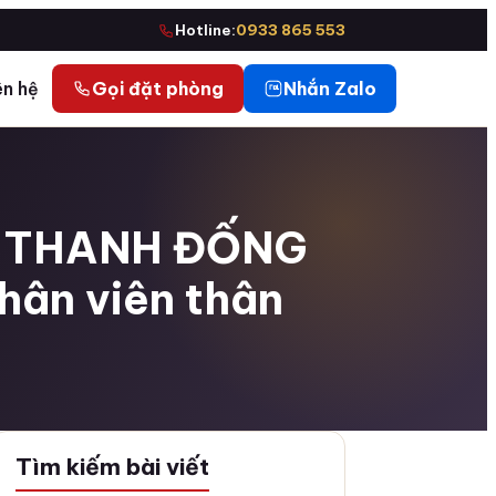
Hotline:
0933 865 553
ên hệ
Gọi đặt phòng
Nhắn Zalo
Í THANH ĐỐNG
hân viên thân
Tìm kiếm bài viết