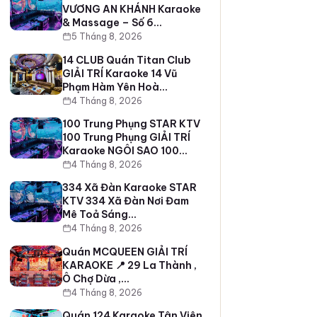
VƯƠNG AN KHÁNH Karaoke
& Massage – Số 6…
5 Tháng 8, 2026
14 CLUB Quán Titan Club
GIẢI TRÍ Karaoke 14 Vũ
Phạm Hàm Yên Hoà…
4 Tháng 8, 2026
100 Trung Phụng STAR KTV
100 Trung Phụng GIẢI TRÍ
Karaoke NGÔI SAO 100…
4 Tháng 8, 2026
334 Xã Đàn Karaoke STAR
KTV 334 Xã Đàn Nơi Đam
Mê Toả Sáng…
4 Tháng 8, 2026
Quán MCQUEEN GIẢI TRÍ
KARAOKE 📍 29 La Thành ,
Ô Chợ Dừa ,…
4 Tháng 8, 2026
Quán 124 Karaoke Tân Viên