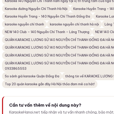
Karaoke 140 Nguyễn Chí Thanh nằm ngay tại vị trí trung tâm của ngã 
Karaoke đường Nguyễn Chí Thanh Hà Nội
Karaoke Huyền Trang - 14
Karaoke Huyền Trang - 140 Nguyễn Chí Thanh Đống Đa
Karaoke Lư
karaoke nguyễn chí thanh
karaoke nguyễn chí thanh hà nội
Láng 
NEW 140 Club – 140 Nguyễn Chí Thanh – Láng Thượng
NEW 140 Clu
QUÁN KARAOKE LƯƠNG SỬ 140 NGUYỄN CHÍ THANH ĐỐNG ĐA HÀ N
QUÁN KARAOKE LƯƠNG SỬ 140 NGUYỄN CHÍ THANH ĐỐNG ĐA HÀ N
QUÁN KARAOKE LƯƠNG SỬ 140 NGUYỄN CHÍ THANH ĐỐNG ĐA HÀ NỘI dàn 
QUÁN KARAOKE LƯƠNG SỬ 140 NGUYỄN CHÍ THANH ĐỐNG ĐA HÀ NỘI dàn 
0933865553
So sánh giá karaoke Quận Đống Đa
thông tin về KARAOKE LƯƠNG 
Top 20 quán karaoke gần đây Hà Nội thỏa đam mê ca hát!
Cần tư vấn thêm về nội dung này?
KaraokeHanoi.net tiếp nhận và tư vấn nhanh chóng, bảo mật