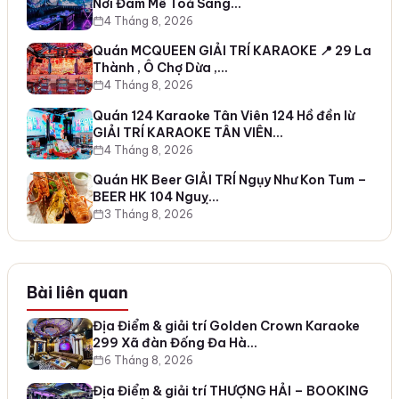
Nơi Đam Mê Toả Sáng…
4 Tháng 8, 2026
Quán MCQUEEN GIẢI TRÍ KARAOKE 📍 29 La
Thành , Ô Chợ Dừa ,…
4 Tháng 8, 2026
Quán 124 Karaoke Tân Viên 124 Hồ đền lừ
GIẢI TRÍ KARAOKE TÂN VIÊN…
4 Tháng 8, 2026
Quán HK Beer GIẢI TRÍ Ngụy Như Kon Tum –
BEER HK 104 Nguỵ…
3 Tháng 8, 2026
Bài liên quan
Địa Điểm & giải trí Golden Crown Karaoke
299 Xã đàn Đống Đa Hà…
6 Tháng 8, 2026
Địa Điểm & giải trí THƯỢNG HẢI – BOOKING