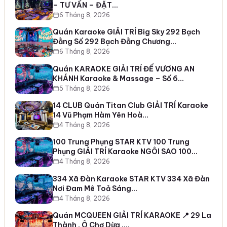
– TƯ VẤN – ĐẶT…
6 Tháng 8, 2026
Quán Karaoke GIẢI TRÍ Big Sky 292 Bạch
Đằng Số 292 Bạch Đằng Chương…
6 Tháng 8, 2026
Quán KARAOKE GIẢI TRÍ ĐẾ VƯƠNG AN
KHÁNH Karaoke & Massage – Số 6…
5 Tháng 8, 2026
14 CLUB Quán Titan Club GIẢI TRÍ Karaoke
14 Vũ Phạm Hàm Yên Hoà…
4 Tháng 8, 2026
100 Trung Phụng STAR KTV 100 Trung
Phụng GIẢI TRÍ Karaoke NGÔI SAO 100…
4 Tháng 8, 2026
334 Xã Đàn Karaoke STAR KTV 334 Xã Đàn
Nơi Đam Mê Toả Sáng…
4 Tháng 8, 2026
Quán MCQUEEN GIẢI TRÍ KARAOKE 📍 29 La
Thành , Ô Chợ Dừa ,…