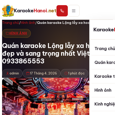
Karaoke
Hanoi
.net
Trang chủ
/
Hình ảnh
/
Quán karaoke Lộng lẫy xa hoa VIP đẹp và…
Karaoke
HÌNH ẢNH
Quán karaoke Lộng lẫy xa hoa VIP
Trang ch
đẹp và sang trọng nhất Việt Nam
0933865553
Quán kar
admin
17 Tháng 4, 2026
1 phút đọc
Karaoke t
Hình ảnh
Kinh nghi