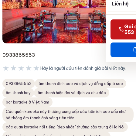
Liên hệ
Gọi 
553
0933865553
★★★★★
Hãy là người đầu tiên đánh giá bài viết này.
★★★★★
0933865553
âm thanh đỉnh cao và dịch vụ đẳng cấp 5 sao
âm thanh hay
âm thanh hiện đại và dịch vụ chu đáo
bar karaoke ở Việt Nam
Các quán karaoke này thường cung cấp các tiện ích cao cấp như
hệ thống âm thanh ánh sáng tiên tiến
các quán karaoke nổi tiếng "đẹp nhất" thường tập trung ở Hà Nội