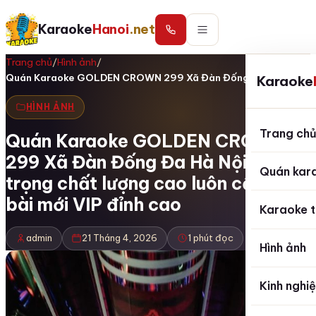
Karaoke
Hanoi
.net
Trang chủ
/
Hình ảnh
/
Quán Karaoke GOLDEN CROWN 299 Xã Đàn Đống Đa…
Karaoke
HÌNH ẢNH
Trang ch
Quán Karaoke GOLDEN CROWN
299 Xã Đàn Đống Đa Hà Nội sang
Quán kar
trọng chất lượng cao luôn cập nhật
bài mới VIP đỉnh cao
Karaoke t
admin
21 Tháng 4, 2026
1 phút đọc
Hình ảnh
Kinh nghi