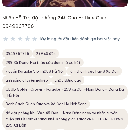
Nhận Hỗ Trợ đặt phòng 24h Qua Hotline Club
0949967786
★★★★★
Hãy là người đầu tiên đánh giá bài viết này.
★★★★★
0949967786
299 xã đàn
299 Xã Đàn✓ Nơi thỏa sức đam mê ca hát
7 quán Karaoke Vip nhất ở Hà Nội
âm thanh cực hay ở Xã Đàn
ánh sáng chuyên nghiệp
chất lượng cao
CLUB Golden Crown - karaoke -299 xã đàn-Nam Đồng- Đống Đa
I Hà Nội
Danh Sách Quán Karaoke Xã Đàn Hà Nội: Sang
để đặt phòng Khu Vực Xã Đàn – Nam Đồng ngay và nhận tư vấn
miễn phí từ Karakehanoi nhé! Không gian Karaoke GOLDEN CROWN
299 Xã Đàn