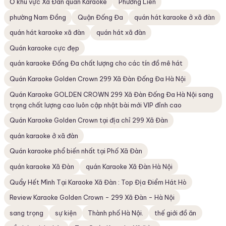
Ở khu vực Xã Đàn quán Karaoke
Phương Liên
phường Nam Đồng
Quận Đống Đa
quán hát karaoke ở xã đàn
quán hát karaoke xã đàn
quán hát xã đàn
Quán karaoke cực đẹp
quán karaoke Đống Đa chất lượng cho các tín đồ mê hát
Quán Karaoke Golden Crown 299 Xã Đàn Đống Đa Hà Nội
Quán Karaoke GOLDEN CROWN 299 Xã Đàn Đống Đa Hà Nội sang
trọng chất lượng cao luôn cập nhật bài mới VIP đỉnh cao
Quán Karaoke Golden Crown tại địa chỉ 299 Xã Đàn
quán karaoke ở xã đàn
Quán karaoke phổ biến nhất tại Phố Xã Đàn
quán karaoke Xã Đàn
quán Karaoke Xã Đàn Hà Nội
Quẩy Hết Mình Tại Karaoke Xã Đàn : Top Địa Điểm Hát Hò
Review Karaoke Golden Crown - 299 Xã Đàn - Hà Nội
sang trọng
sự kiện
Thành phố Hà Nội.
thế giới đồ ăn