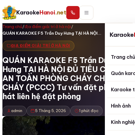
Karaoke
Hanoi
.net
Trang chủ
/
địa điểm giải trí ở hà nội
/
QUÁN KARAOKE F5 Trần Duy Hưng TẠI HÀ NỘI…
Karaoke
ĐỊA ĐIỂM GIẢI TRÍ Ở HÀ NỘI
Trang ch
QUÁN KARAOKE F5 Trần Duy
Hưng TẠI HÀ NỘI ĐỦ TIÊU CHUẨN
Quán kar
AN TOÀN PHÒNG CHÁY CHỮA
CHÁY (PCCC) Tư vấn đặt phòng
Karaoke t
hát liên hệ đặt phòng
Hình ảnh
admin
5 Tháng 5, 2026
1 phút đọc
Kinh nghi