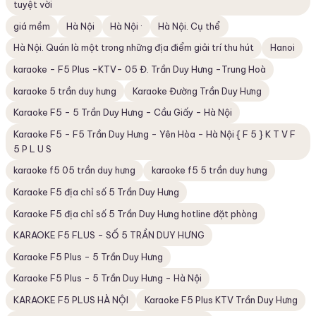
tuyệt vời
giá mềm
Hà Nội
Hà Nội ·
Hà Nội. Cụ thể
Hà Nội. Quán là một trong những địa điểm giải trí thu hút
Hanoi
karaoke - F5 Plus -KTV- 05 Đ. Trần Duy Hưng -Trung Hoà
karaoke 5 trần duy hưng
Karaoke Đường Trần Duy Hưng
Karaoke F5 - 5 Trần Duy Hưng - Cầu Giấy - Hà Nội
Karaoke F5 - F5 Trần Duy Hưng - Yên Hòa - Hà Nội { F 5 } K T V F
5 P L U S
karaoke f5 05 trần duy hưng
karaoke f5 5 trần duy hưng
Karaoke F5 địa chỉ số 5 Trần Duy Hưng
Karaoke F5 địa chỉ số 5 Trần Duy Hưng hotline đặt phòng
KARAOKE F5 FLUS - SỐ 5 TRẦN DUY HƯNG
Karaoke F5 Plus - 5 Trần Duy Hưng
Karaoke F5 Plus - 5 Trần Duy Hưng - Hà Nội
KARAOKE F5 PLUS HÀ NỘI
Karaoke F5 Plus KTV Trần Duy Hưng