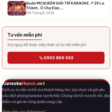
Quán MCQUEEN GIẢI TRÍ KARAOKE 📍 29 La
Thành , Ô Chợ Dừa ,…
4 Tháng 8, 2026
Tư vấn miễn phí
Gọi ngay để được tiếp nhận và tư vấn miễn phí.
0933 865 553
Karaoke
Hanoi
.net
Dịch vụ tư vấn và hỗ trợ khách hàng tìm, lựa chọn và gửi yêu
cầu đặt phòng karaoke tại Hà Nội. Chúng tôi hỗ trợ kết nối; địa
điểm và giá do từng quán cung cấp.
“Nơi cảm xúc thăng hoa”