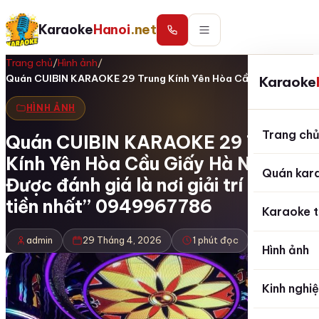
Karaoke
Hanoi
.net
Trang chủ
/
Hình ảnh
/
Quán CUIBIN KARAOKE 29 Trung Kính Yên Hòa Cầu…
Karaoke
HÌNH ẢNH
Trang ch
Quán CUIBIN KARAOKE 29 Trung
Kính Yên Hòa Cầu Giấy Hà Nội
Quán kar
Được đánh giá là nơi giải trí “đáng
tiền nhất” 0949967786
Karaoke t
admin
29 Tháng 4, 2026
1 phút đọc
Hình ảnh
Kinh nghi