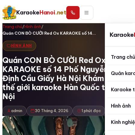
Karaoke
Hanoi
.net
Trang chủ
/
Hình ảnh
/
Quán CON BÒ CƯỜI Red Ox KARAOKE số 14…
Karaoke
HÌNH ẢNH
Trang ch
Quán CON BÒ CƯỜI Red Ox
KARAOKE số 14 Phố Nguyễn Thị
Quán kar
Định Cầu Giấy Hà Nội Khám phá
thế giới karaoke Hàn Quốc tại Hà
Karaoke t
Nội
Hình ảnh
admin
30 Tháng 4, 2026
1 phút đọc
Kinh nghi