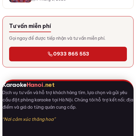
Tư vấn miễn phí
Gọi ngay để được tiếp nhận và tư vấn miễn phí.
0933 865 553
Karaoke
Hanoi
.net
Dịch vụ tư vấn và hỗ trợ khách hàng tìm, lựa chọn và gửi yêu
cầu đặt phòng karaoke tại Hà Nội. Chúng tôi hỗ trợ kết nối; địa
điểm và giá do từng quán cung cấp.
“Nơi cảm xúc thăng hoa”