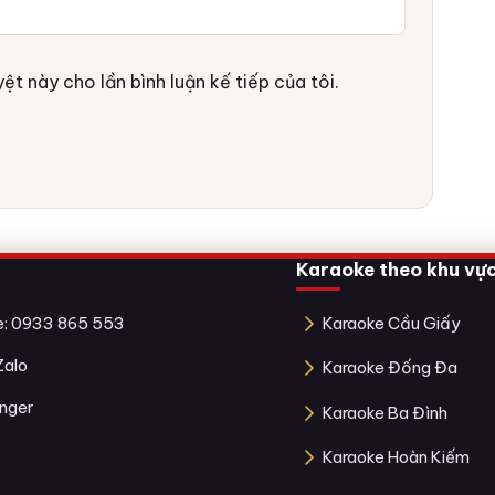
ệt này cho lần bình luận kế tiếp của tôi.
Karaoke theo khu vự
ne: 0933 865 553
Karaoke Cầu Giấy
Zalo
Karaoke Đống Đa
nger
Karaoke Ba Đình
Karaoke Hoàn Kiếm