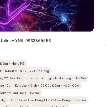
 Kiếm Hà Nội 0933865553
 Đông – Hàng Mã
B- KARAOKE KTV_ 22 Cửa Đông
ily 22 Cửa Đông
giá hạt dẻ
giải trí đa dạng
Hà Nội
 ca hát
Karaoke - Club - 22 Cửa Đông - Hoàn Kiếm
aoke 22 Cửa Đông - Hà Nội
lub)
Karaoke 22 Cửa Đông KTV 22 Cửa Đông Hoàn Kiếm