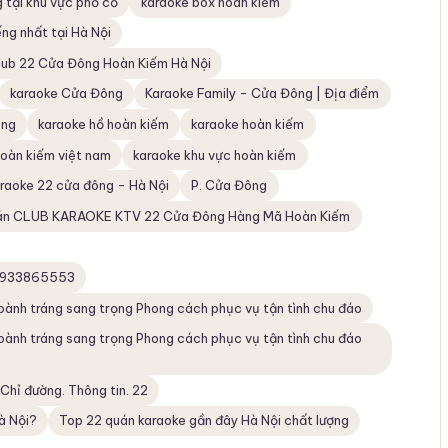
g tại khu vực phố cổ
karaoke box hoàn kiếm
ếng nhất tại Hà Nội
lub 22 Cửa Đông Hoàn Kiếm Hà Nội
karaoke Cửa Đông
Karaoke Family - Cửa Đông | Địa điểm
ông
karaoke hồ hoàn kiếm
karaoke hoàn kiếm
hoàn kiếm việt nam
karaoke khu vực hoàn kiếm
araoke 22 cửa đông - Hà Nội
P. Cửa Đông
n CLUB KARAOKE KTV 22 Cửa Đông Hàng Mã Hoàn Kiếm
 0933865553
h tráng sang trọng Phong cách phục vụ tận tình chu đáo
h tráng sang trọng Phong cách phục vụ tận tình chu đáo
 Chỉ đường. Thông tin. 22
à Nội?
Top 22 quán karaoke gần đây Hà Nội chất lượng