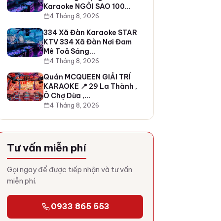
Karaoke NGÔI SAO 100…
4 Tháng 8, 2026
334 Xã Đàn Karaoke STAR
KTV 334 Xã Đàn Nơi Đam
Mê Toả Sáng…
4 Tháng 8, 2026
Quán MCQUEEN GIẢI TRÍ
KARAOKE 📍 29 La Thành ,
Ô Chợ Dừa ,…
4 Tháng 8, 2026
Tư vấn miễn phí
Gọi ngay để được tiếp nhận và tư vấn
miễn phí.
0933 865 553