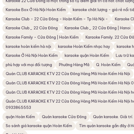
Karaoke 22 Cửa Đông là một trong số tụ điểm giải trí ca hát chất lượn
Karaoke Box Ở Hà Nội Hoàn Kiếm
karaoke chât lượng - giá rẻ nổi ti
Karaoke Club - 22 Cửa Đông - Hoàn Kiếm - Tp Hà Nội -
Karaoke C
Karaoke Club_ 22 Cửa Đông
Karaoke Club_ 22 Cửa Đông | Hanoi
Karaoke Family - Cửa Đông | Hoàn Kiếm
Karaoke Family. 22 Cửa Đ
karaoke hoàn kiếm hà nội
karaoke Hoàn Kiếm nhạc hay
karaoke 
Karaoke Ở Hà Nội Hoàn Kiếm
karaoke quận Hoàn Kiếm
Lưu trữ k
phù hợp với mọi đối tượng
Phường Hàng Mã
Q. Hoàn Kiếm
Quá
Quán CLUB KARAOKE KTV 22 Cửa Đông Hàng Mã Hoàn Kiếm Hà Nội
Quán CLUB KARAOKE KTV 22 Cửa Đông Hàng Mã Hoàn Kiếm Hà Nội
Quán CLUB KARAOKE KTV 22 Cửa Đông Hàng Mã Hoàn Kiếm Hà Nội hoàn
Quán CLUB KARAOKE KTV 22 Cửa Đông Hàng Mã Hoàn Kiếm Hà Nội hoàn
0933865553
quận Hoàn Kiếm
Quán karaoke Cửa Đông
Quán karaoke. Giải trí.
So sánh giá karaoke quận Hoàn Kiếm
Tìm quán karaoke gần đây ở H