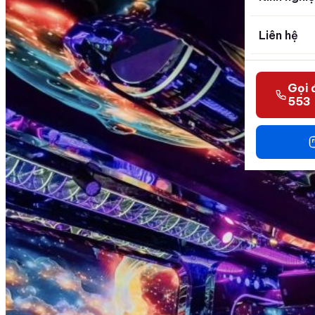
Liên hệ
Gọi 
553