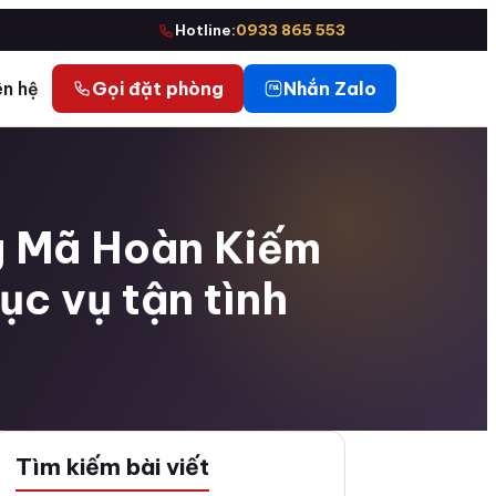
Hotline:
0933 865 553
ên hệ
Gọi đặt phòng
Nhắn Zalo
 Mã Hoàn Kiếm
c vụ tận tình
Tìm kiếm bài viết