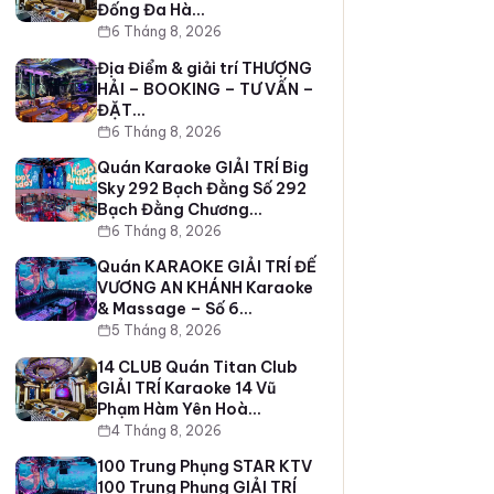
Đống Đa Hà…
6 Tháng 8, 2026
Địa Điểm & giải trí THƯỢNG
HẢI – BOOKING – TƯ VẤN –
ĐẶT…
6 Tháng 8, 2026
Quán Karaoke GIẢI TRÍ Big
Sky 292 Bạch Đằng Số 292
Bạch Đằng Chương…
6 Tháng 8, 2026
Quán KARAOKE GIẢI TRÍ ĐẾ
VƯƠNG AN KHÁNH Karaoke
& Massage – Số 6…
5 Tháng 8, 2026
14 CLUB Quán Titan Club
GIẢI TRÍ Karaoke 14 Vũ
Phạm Hàm Yên Hoà…
4 Tháng 8, 2026
100 Trung Phụng STAR KTV
100 Trung Phụng GIẢI TRÍ