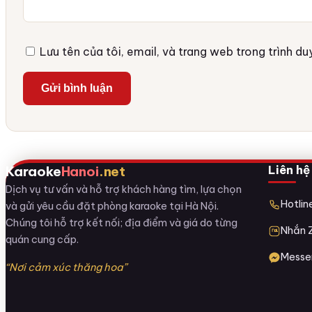
Lưu tên của tôi, email, và trang web trong trình duy
Liên hệ
Karaoke
Hanoi
.net
Dịch vụ tư vấn và hỗ trợ khách hàng tìm, lựa chọn
Hotli
và gửi yêu cầu đặt phòng karaoke tại Hà Nội.
Chúng tôi hỗ trợ kết nối; địa điểm và giá do từng
Nhắn 
quán cung cấp.
Messe
“Nơi cảm xúc thăng hoa”