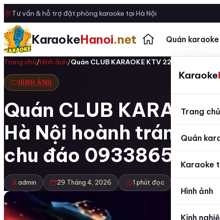
Tư vấn & hỗ trợ đặt phòng karaoke tại Hà Nội
Karaoke
Hanoi
.net
Quán karaoke
Trang chủ
/
Hình ảnh
/
Quán CLUB KARAOKE KTV 22 Cửa Đông Hà
Karaoke
HÌNH ẢNH
Quán CLUB KARAOKE K
Trang ch
Hà Nội hoành tráng sa
Quán kar
chu đáo 0933865553
Karaoke t
admin
29 Tháng 4, 2026
1 phút đọc
Hình ảnh
Kinh nghi