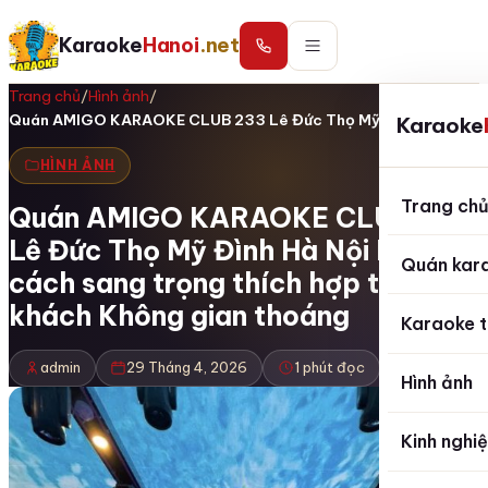
Karaoke
Hanoi
.net
Trang chủ
/
Hình ảnh
/
Quán AMIGO KARAOKE CLUB 233 Lê Đức Thọ Mỹ…
Karaoke
HÌNH ẢNH
Trang ch
Quán AMIGO KARAOKE CLUB 233
Lê Đức Thọ Mỹ Đình Hà Nội Phong
Quán kar
cách sang trọng thích hợp tiếp
khách Không gian thoáng
Karaoke t
admin
29 Tháng 4, 2026
1 phút đọc
Hình ảnh
Kinh nghi