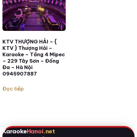
KTV THƯỢNG HẢI – {
KTV } Thượng Hải –
Karaoke – Tầng 4 Mipec
– 229 Tây Sơn – Đống
Đa – Hà Nội
0945907887
Đọc tiếp
Karaoke
Hanoi
.net