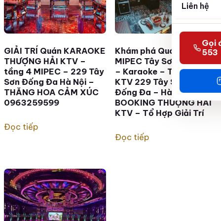
Liên hệ
Gọi 
GIẢI TRÍ Quán KARAOKE
Khám phá Quán { KTV }
553
THƯỢNG HẢI KTV –
MIPEC Tây Sơn – tầng 4
tầng 4 MIPEC – 229 Tây
– Karaoke – Thượng Hải
Sơn Đống Đa Hà Nội –
KTV 229 Tây Sơn –
THĂNG HOA CẢM XÚC
Đống Đa – Hà Nội –
0963259599
BOOKING THƯỢNG HẢI
KTV – Tổ Hợp Giải Trí
Đọc tiếp
Đọc tiếp