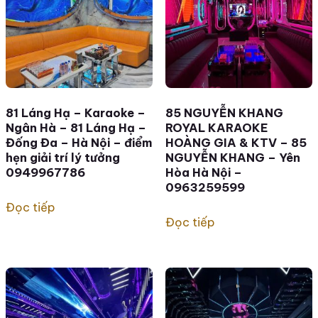
81 Láng Hạ – Karaoke –
85 NGUYỄN KHANG
Ngân Hà – 81 Láng Hạ –
ROYAL KARAOKE
Đống Đa – Hà Nội – điểm
HOÀNG GIA & KTV – 85
hẹn giải trí lý tưởng
NGUYỄN KHANG – Yên
0949967786
Hòa Hà Nội –
0963259599
Đọc tiếp
Đọc tiếp