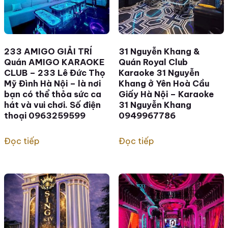
233 AMIGO GIẢI TRÍ
31 Nguyễn Khang &
Quán AMIGO KARAOKE
Quán Royal Club
CLUB – 233 Lê Đức Thọ
Karaoke 31 Nguyễn
Mỹ Đình Hà Nội – là nơi
Khang ở Yên Hoà Cầu
bạn có thể thỏa sức ca
Giấy Hà Nội – Karaoke
hát và vui chơi. Số điện
31 Nguyễn Khang
thoại 0963259599
0949967786
Đọc tiếp
Đọc tiếp