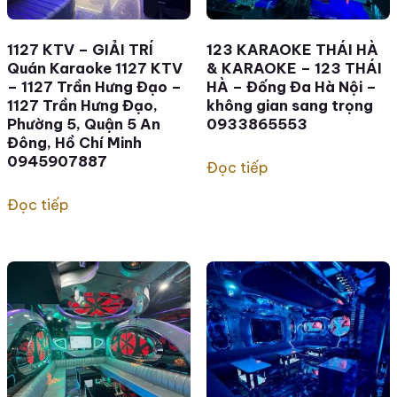
1127 KTV – GIẢI TRÍ
123 KARAOKE THÁI HÀ
Quán Karaoke 1127 KTV
& KARAOKE – 123 THÁI
– 1127 Trần Hưng Đạo –
HÀ – Đống Đa Hà Nội –
1127 Trần Hưng Đạo,
không gian sang trọng
Phường 5, Quận 5 An
0933865553
Đông, Hồ Chí Minh
0945907887
Đọc tiếp
Đọc tiếp