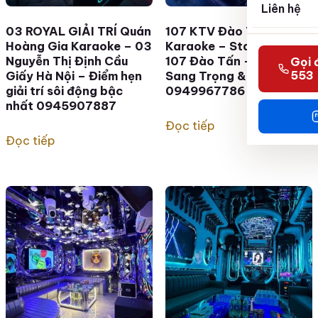
Liên hệ
03 ROYAL GIẢI TRÍ Quán
107 KTV Đào Tấn –
Hoàng Gia Karaoke – 03
Karaoke – Star World –
Nguyễn Thị Định Cầu
107 Đào Tấn – Hà Nội –
Gọi 
553
Giấy Hà Nội – Điểm hẹn
Sang Trọng & Hiện Đại
giải trí sôi động bậc
0949967786
nhất 0945907887
Đọc tiếp
Đọc tiếp