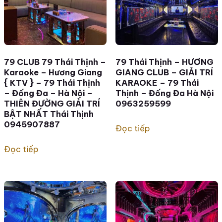
79 CLUB 79 Thái Thịnh –
79 Thái Thịnh – HƯƠNG
Karaoke – Hương Giang
GIANG CLUB – GIẢI TRÍ
{ KTV } – 79 Thái Thịnh
KARAOKE – 79 Thái
– Đống Đa – Hà Nội –
Thịnh – Đống Đa Hà Nội
THIÊN ĐƯỜNG GIẢI TRÍ
0963259599
BẬT NHẤT Thái Thịnh
0945907887
Đọc tiếp
Đọc tiếp