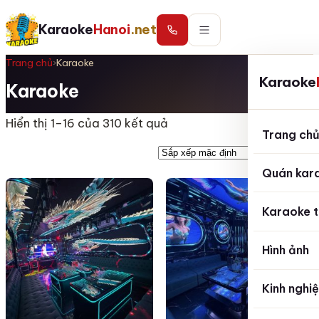
Karaoke
Hanoi
.net
Trang chủ
›
Karaoke
Karaoke
Karaoke
Hiển thị 1–16 của 310 kết quả
Trang ch
Quán kar
Karaoke t
Hình ảnh
Kinh nghi