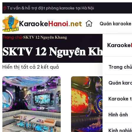
Tư vấn & hỗ trợ đặt phòng karaoke tại Hà Nội
Karaoke
Hanoi
.net
Quán karaoke
Trang chủ
›
𝐒𝐊𝐓𝐕 𝟏𝟐 𝐍𝐠𝐮𝐲𝐞̂̃𝐧 𝐊𝐡𝐚𝐧𝐠
Karaoke
𝐒𝐊𝐓𝐕 𝟏𝟐 𝐍𝐠𝐮𝐲𝐞̂̃𝐧 𝐊𝐡𝐚𝐧𝐠
Trang ch
Hiển thị tất cả 2 kết quả
Quán kar
Karaoke t
Hình ảnh
Kinh nghi