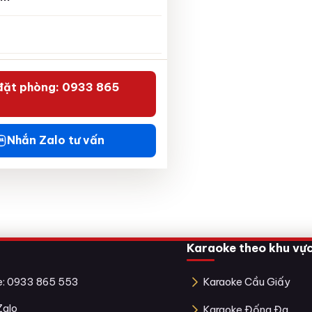
đặt phòng: 0933 865
Nhắn Zalo tư vấn
Karaoke theo khu vự
ne: 0933 865 553
Karaoke Cầu Giấy
Zalo
Karaoke Đống Đa