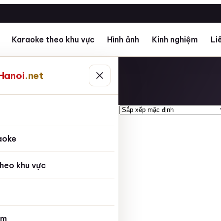
Karaoke theo khu vực
Hình ảnh
Kinh nghiệm
Li
Hanoi
.net
ủ
aoke
heo khu vực
ệm