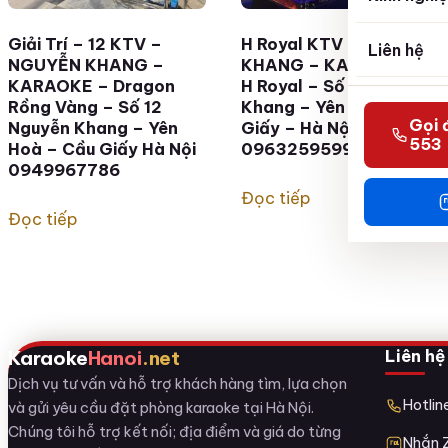
Giải Trí – 12 KTV –
H Royal KTV NGUYỄN
Liên hệ
NGUYỄN KHANG –
KHANG – KARAOKE –
KARAOKE – Dragon
H Royal – Số 12 Nguyễn
Rồng Vàng – Số 12
Khang – Yên Hoà – Cầu
Gọi 
Nguyễn Khang – Yên
Giấy – Hà Nội
553
Hoà – Cầu Giấy Hà Nội
0963259599
0949967786
Đọc tiếp
Đọc tiếp
Liên hệ
Karaoke
Hanoi
.net
Dịch vụ tư vấn và hỗ trợ khách hàng tìm, lựa chọn
Hotli
và gửi yêu cầu đặt phòng karaoke tại Hà Nội.
Chúng tôi hỗ trợ kết nối; địa điểm và giá do từng
Nhắn 