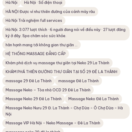
Hà Nội
Hà Nội · Số điện thoại
HÀ NỘI Được ví như thiên đường của cánh mày râu
Hà Nội Trải nghiệm full services
Hà Nội. 3.077 lượt thích · 6 người đang nói về điều này · 27 lượt đăng
ký ở đây. Spa chăm sóc sức khỏe.
hân hạnh mang tới không gian thư giãn ...
HỆ THỐNG MASSAGE ĐẲNG CẤP
Khám phá dịch vụ massage thư giãn tại Neko 29 La Thành
KHÁM PHÁ THIÊN ĐƯỜNG THƯ GIÃN TẠI SỐ 29 ĐÊ LA THÀNH
massage 29 Đê La Thành
massage Đê La Thành
Massage Neko – Tòa nhà OCD 29 Đê La Thành
Massage Neko 29 Đê La Thành
Massage Neko Đê La Thành
Massage Neko Nuru 29 Đ. La Thành - Chợ Dừa - Ô Chợ Dừa - Hà
Nội
Massage VIP Hà Nội - Neko Massage - Đê La Thành
masssage neko 29 đê la thành