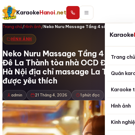
Karaoke
Hanoi
.net
Trang chủ
/
Hình ảnh
/
Neko Nuru Massage Tầng 4 số 29 Đê La…
Karaoke
HÌNH ẢNH
Neko Nuru Massage Tầng 4 số 29
Trang ch
Đê La Thành tòa nhà OCD Đống Đa
Hà Nội địa chỉ massage La Thành
Quán kar
được yêu thích
Karaoke t
admin
21 Tháng 4, 2026
1 phút đọc
Hình ảnh
Kinh nghi