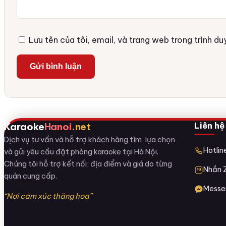
Lưu tên của tôi, email, và trang web trong trình duy
Liên hệ
Karaoke
Hanoi
.net
Dịch vụ tư vấn và hỗ trợ khách hàng tìm, lựa chọn
Hotli
và gửi yêu cầu đặt phòng karaoke tại Hà Nội.
Chúng tôi hỗ trợ kết nối; địa điểm và giá do từng
Nhắn 
quán cung cấp.
Messe
“Nơi cảm xúc thăng hoa”