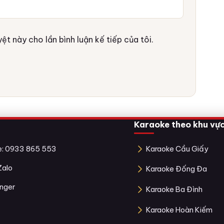
ệt này cho lần bình luận kế tiếp của tôi.
Karaoke theo khu vự
ne: 0933 865 553
Karaoke Cầu Giấy
Zalo
Karaoke Đống Đa
nger
Karaoke Ba Đình
Karaoke Hoàn Kiếm