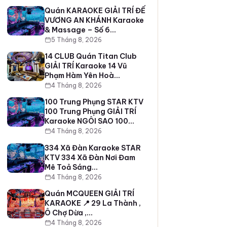
Quán KARAOKE GIẢI TRÍ ĐẾ
VƯƠNG AN KHÁNH Karaoke
& Massage – Số 6…
5 Tháng 8, 2026
14 CLUB Quán Titan Club
GIẢI TRÍ Karaoke 14 Vũ
Phạm Hàm Yên Hoà…
4 Tháng 8, 2026
100 Trung Phụng STAR KTV
100 Trung Phụng GIẢI TRÍ
Karaoke NGÔI SAO 100…
4 Tháng 8, 2026
334 Xã Đàn Karaoke STAR
KTV 334 Xã Đàn Nơi Đam
Mê Toả Sáng…
4 Tháng 8, 2026
Quán MCQUEEN GIẢI TRÍ
KARAOKE 📍 29 La Thành ,
Ô Chợ Dừa ,…
4 Tháng 8, 2026