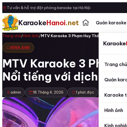
Tư vấn & hỗ trợ đặt phòng karaoke tại Hà Nội
Karaoke
Hanoi
.net
Quán karaoke
Trang chủ
/
Hình ảnh
/
MTV Karaoke 3 Phạm Huy Thông Ngọc Khán
Karaoke
HÌNH ẢNH
MTV Karaoke 3 Phạm H
Trang ch
Nổi tiếng với dịch vụ 
Quán kar
admin
18 Tháng 4, 2026
1 phút đọc
Karaoke t
Hình ảnh
Kinh nghi