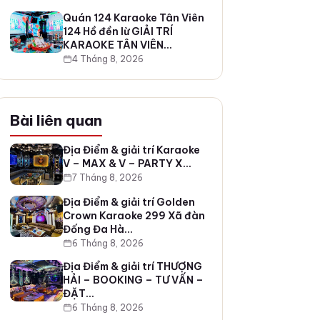
Quán 124 Karaoke Tân Viên
124 Hồ đền lừ GIẢI TRÍ
KARAOKE TÂN VIÊN…
4 Tháng 8, 2026
Bài liên quan
Địa Điểm & giải trí Karaoke
V – MAX & V – PARTY X…
7 Tháng 8, 2026
Địa Điểm & giải trí Golden
Crown Karaoke 299 Xã đàn
Đống Đa Hà…
6 Tháng 8, 2026
Địa Điểm & giải trí THƯỢNG
HẢI – BOOKING – TƯ VẤN –
ĐẶT…
6 Tháng 8, 2026