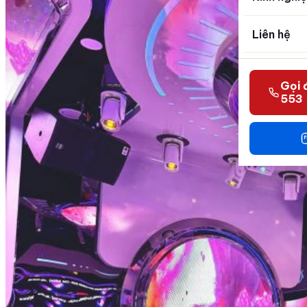
Liên hệ
Gọi 
553