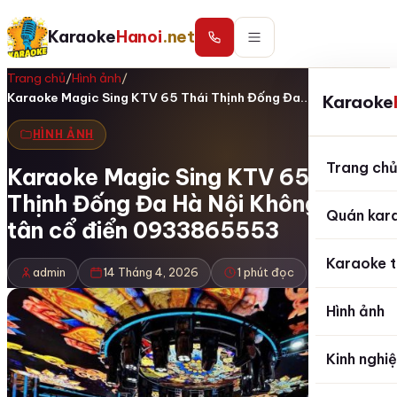
Karaoke
Hanoi
.net
Trang chủ
/
Hình ảnh
/
Karaoke Magic Sing KTV 65 Thái Thịnh Đống Đa…
Karaoke
HÌNH ẢNH
Trang ch
Karaoke Magic Sing KTV 65 Thái
Thịnh Đống Đa Hà Nội Không gian
Quán kar
tân cổ điển 0933865553
Karaoke t
admin
14 Tháng 4, 2026
1 phút đọc
Hình ảnh
Kinh nghi