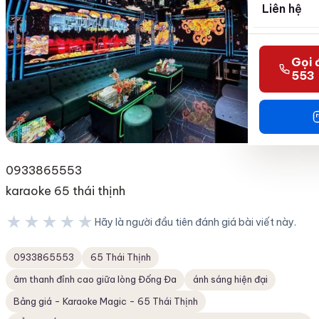
Liên hệ
Gọi 
553
0933865553
karaoke 65 thái thịnh
★★★★★
Hãy là người đầu tiên đánh giá bài viết này.
★★★★★
0933865553
65 Thái Thịnh
âm thanh đỉnh cao giữa lòng Đống Đa
ánh sáng hiện đại
Bảng giá - Karaoke Magic - 65 Thái Thịnh