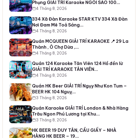
Phụng GIẢI TRÍ Karaoke NGÔI SAO 100…
4 Tháng 8, 2026
334 Xã Đàn Karaoke STAR KTV 334 Xã Đàn
Nơi Đam Mê Toả Sáng…
4 Tháng 8, 2026
Quán MCQUEEN GIẢI TRÍ KARAOKE 📍 29 La
Thành , Ô Chợ Dừa ,…
4 Tháng 8, 2026
Quán 124 Karaoke Tân Viên 124 Hồ đền lừ
GIẢI TRÍ KARAOKE TÂN VIÊN…
4 Tháng 8, 2026
Quán HK Beer GIẢI TRÍ Ngụy Như Kon Tum –
BEER HK 104 Nguỵ…
3 Tháng 8, 2026
Quán Karaoke GIẢI TRÍ London & Nhà Hàng
Trâu Ngon Phú Lương tại Khu…
3 Tháng 8, 2026
HK BEER 19 DUY TÂN, CẦU GIẤY – NHÀ
HÀNG HK BEER – 19…