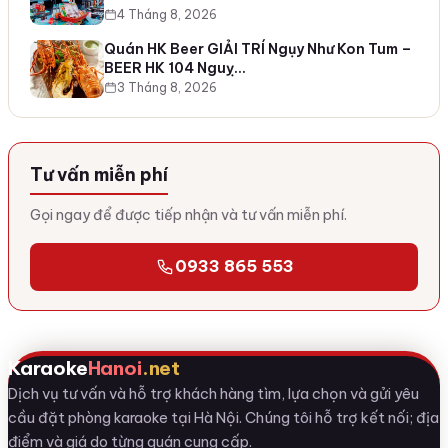
4 Tháng 8, 2026
Quán HK Beer GIẢI TRÍ Ngụy Như Kon Tum –
BEER HK 104 Nguỵ…
3 Tháng 8, 2026
Tư vấn miễn phí
Gọi ngay để được tiếp nhận và tư vấn miễn phí.
0933 865 553
Karaoke
Hanoi
.net
Dịch vụ tư vấn và hỗ trợ khách hàng tìm, lựa chọn và gửi yêu
cầu đặt phòng karaoke tại Hà Nội. Chúng tôi hỗ trợ kết nối; địa
điểm và giá do từng quán cung cấp.