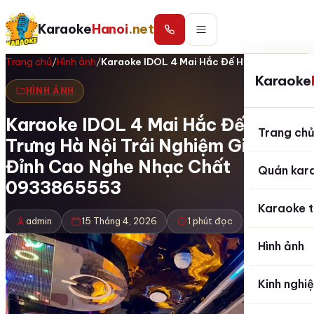
Karaoke
Hanoi
.net
Trang chủ
/
Hình ảnh
/
Karaoke IDOL 4 Mai Hắc Đế Hai Bà Trưng…
Karaoke
HÌNH ẢNH
Karaoke IDOL 4 Mai Hắc Đế Hai Bà
Trang ch
Trưng Hà Nội Trải Nghiệm Giải Trí
Đỉnh Cao Nghe Nhạc Chất
Quán kar
0933865553
Karaoke t
admin
15 Tháng 4, 2026
1 phút đọc
Hình ảnh
Kinh nghi