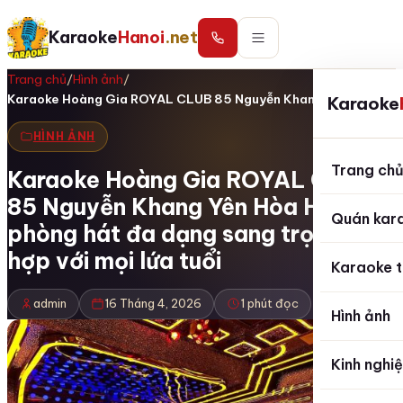
Karaoke
Hanoi
.net
Trang chủ
/
Hình ảnh
/
Karaoke Hoàng Gia ROYAL CLUB 85 Nguyễn Khang Yên…
Karaoke
HÌNH ẢNH
Trang ch
Karaoke Hoàng Gia ROYAL CLUB
85 Nguyễn Khang Yên Hòa Hà Nội
Quán kar
phòng hát đa dạng sang trọng phù
hợp với mọi lứa tuổi
Karaoke t
admin
16 Tháng 4, 2026
1 phút đọc
Hình ảnh
Kinh nghi