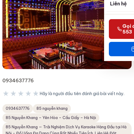
Liên hệ
Gọi 
553
0934637776
★★★★★
Hãy là người đầu tiên đánh giá bài viết này.
★★★★★
0934637776
85 nguyễn khang
85 Nguyễn Khang – Yên Hòa – Cầu Giấy – Hà Nội
85 Nguyễn Khang — Trải Nghiệm Dịch Vụ Karaoke Hàng Đầu tại Hà
Nội - Đồ Uống Đa Dạng Cùng Rất Nhiều Tiện Ích. Liên Hệ Đặt