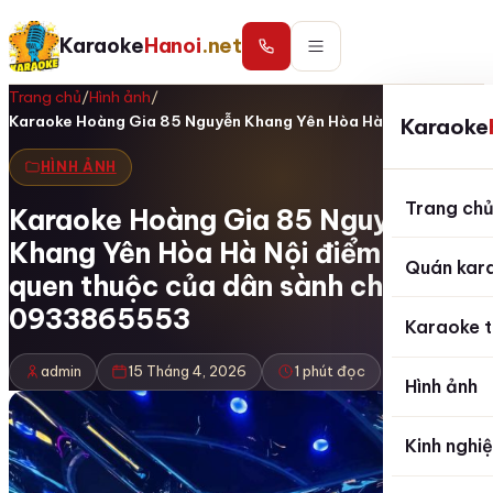
Karaoke
Hanoi
.net
Trang chủ
/
Hình ảnh
/
Karaoke Hoàng Gia 85 Nguyễn Khang Yên Hòa Hà…
Karaoke
HÌNH ẢNH
Trang ch
Karaoke Hoàng Gia 85 Nguyễn
Khang Yên Hòa Hà Nội điểm đến
Quán kar
quen thuộc của dân sành chơi
0933865553
Karaoke t
admin
15 Tháng 4, 2026
1 phút đọc
Hình ảnh
Kinh nghi