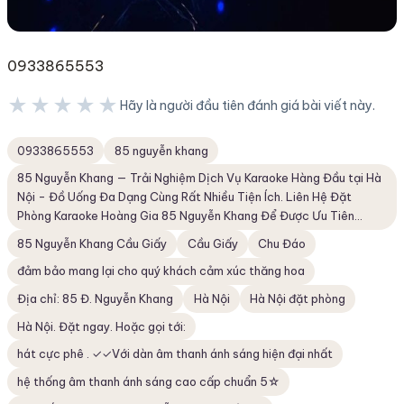
0933865553
★★★★★
Hãy là người đầu tiên đánh giá bài viết này.
★★★★★
0933865553
85 nguyễn khang
85 Nguyễn Khang — Trải Nghiệm Dịch Vụ Karaoke Hàng Đầu tại Hà
Nội - Đồ Uống Đa Dạng Cùng Rất Nhiều Tiện Ích. Liên Hệ Đặt
Phòng Karaoke Hoàng Gia 85 Nguyễn Khang Để Được Ưu Tiên...
85 Nguyễn Khang Cầu Giấy
Cầu Giấy
Chu Đáo
đảm bảo mang lại cho quý khách cảm xúc thăng hoa
Địa chỉ: 85 Đ. Nguyễn Khang
Hà Nội
Hà Nội đặt phòng
Hà Nội. Đặt ngay. Hoặc gọi tới:
hát cực phê . ✓✓Với dàn âm thanh ánh sáng hiện đại nhất
hệ thống âm thanh ánh sáng cao cấp chuẩn 5☆