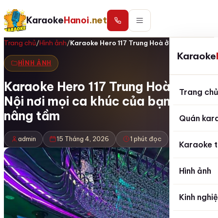
Karaoke
Hanoi
.net
Trang chủ
/
Hình ảnh
/
Karaoke Hero 117 Trung Hoà ở Hà Nội nơi…
Karaoke
HÌNH ẢNH
Karaoke Hero 117 Trung Hoà ở Hà
Trang ch
Nội nơi mọi ca khúc của bạn được
nâng tầm
Quán kar
admin
15 Tháng 4, 2026
1 phút đọc
Karaoke t
Hình ảnh
Kinh nghi