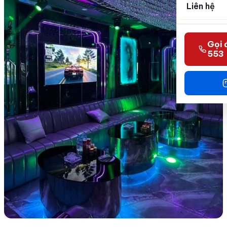
Liên hệ
Gọi 
553