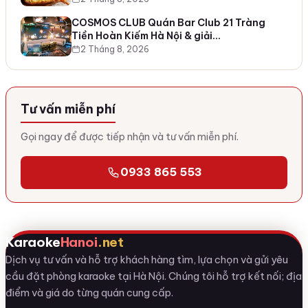
COSMOS CLUB Quán Bar Club 21 Tràng
Tiền Hoàn Kiếm Hà Nội & giải…
2 Tháng 8, 2026
Tư vấn miễn phí
Gọi ngay để được tiếp nhận và tư vấn miễn phí.
0933 865 553
Karaoke
Hanoi
.net
Dịch vụ tư vấn và hỗ trợ khách hàng tìm, lựa chọn và gửi yêu
cầu đặt phòng karaoke tại Hà Nội. Chúng tôi hỗ trợ kết nối; địa
điểm và giá do từng quán cung cấp.