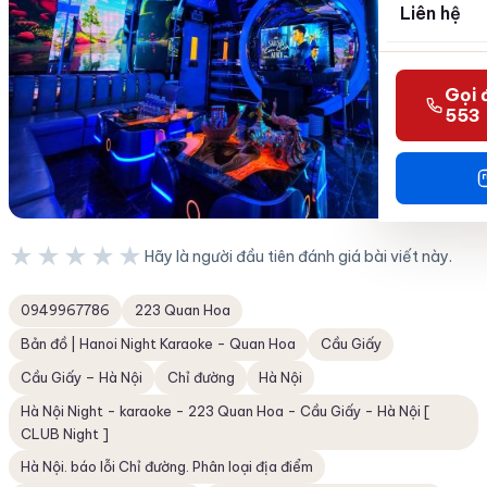
Liên hệ
Gọi 
553
★★★★★
Hãy là người đầu tiên đánh giá bài viết này.
★★★★★
0949967786
223 Quan Hoa
Bản đồ | Hanoi Night Karaoke - Quan Hoa
Cầu Giấy
Cầu Giấy – Hà Nội
Chỉ đường
Hà Nội
Hà Nội Night - karaoke - 223 Quan Hoa - Cầu Giấy - Hà Nội [
CLUB Night ]
Hà Nội. báo lỗi Chỉ đường. Phân loại địa điểm