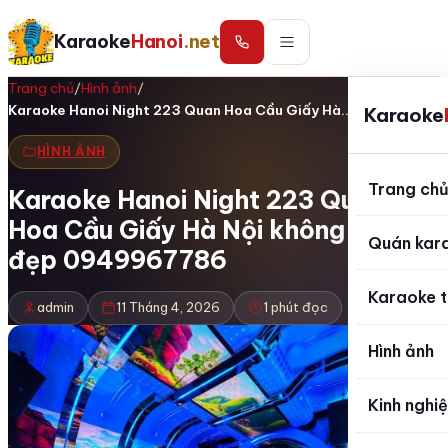
Karaoke
Hanoi
.net
Trang chủ
/
Hình ảnh
/
Karaoke Hanoi Night 223 Quan Hoa Cầu Giấy Hà…
Karaoke
HÌNH ẢNH
Trang ch
Karaoke Hanoi Night 223 Quan
Hoa Cầu Giấy Hà Nội không gian
Quán kar
đẹp 0949967786
Karaoke t
admin
11 Tháng 4, 2026
1 phút đọc
Hình ảnh
Kinh nghi