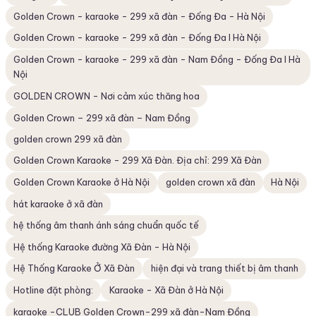
Golden Crown - karaoke - 299 xã đàn - Đống Đa - Hà Nội
Golden Crown - karaoke - 299 xã đàn - Đống Đa I Hà Nội
Golden Crown - karaoke - 299 xã đàn - Nam Đồng - Đống Đa I Hà
Nội
GOLDEN CROWN - Nơi cảm xúc thăng hoa
Golden Crown – 299 xã đàn – Nam Đồng
golden crown 299 xã đàn
Golden Crown Karaoke - 299 Xã Đàn. Địa chỉ: 299 Xã Đàn
Golden Crown Karaoke ở Hà Nội
golden crown xã đàn
Hà Nội
hát karaoke ở xã đàn
hệ thống âm thanh ánh sáng chuẩn quốc tế
Hệ thống Karaoke đường Xã Đàn - Hà Nội
Hệ Thống Karaoke Ở Xã Đàn
hiện đại và trang thiết bị âm thanh
Hotline đặt phòng:
Karaoke - Xã Đàn ở Hà Nội
karaoke -CLUB Golden Crown-299 xã đàn-Nam Đồng