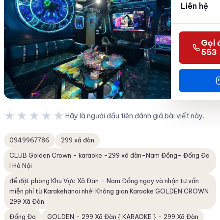
Liên hệ
Gọi 
553
★★★★★
Hãy là người đầu tiên đánh giá bài viết này.
★★★★★
0949967786
299 xã đàn
CLUB Golden Crown - karaoke -299 xã đàn-Nam Đồng- Đống Đa
I Hà Nội
để đặt phòng Khu Vực Xã Đàn – Nam Đồng ngay và nhận tư vấn
miễn phí từ Karakehanoi nhé! Không gian Karaoke GOLDEN CROWN
299 Xã Đàn
Đống Đa
GOLDEN - 299 Xã Đàn { KARAOKE } - 299 Xã Đàn