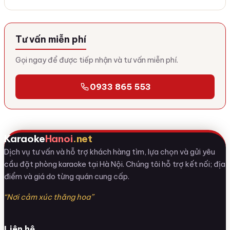
Tư vấn miễn phí
Gọi ngay để được tiếp nhận và tư vấn miễn phí.
0933 865 553
Karaoke
Hanoi
.net
Dịch vụ tư vấn và hỗ trợ khách hàng tìm, lựa chọn và gửi yêu
cầu đặt phòng karaoke tại Hà Nội. Chúng tôi hỗ trợ kết nối; địa
điểm và giá do từng quán cung cấp.
“Nơi cảm xúc thăng hoa”
Liên hệ