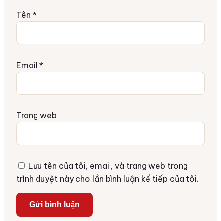
Tên
*
Email
*
Trang web
Lưu tên của tôi, email, và trang web trong
trình duyệt này cho lần bình luận kế tiếp của tôi.