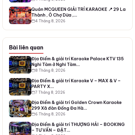
Quán MCQUEEN GIẢI TRÍ KARAOKE 📍 29 La
Thành , Ô Chợ Dừa ,…
4 Tháng 8, 2026
Bài liên quan
Địa Điểm & giải trí Karaoke Palace KTV 135
Nghi Tàm ở Nghi Tàm…
8 Tháng 8, 2026
Địa Điểm & giải trí Karaoke V – MAX & V –
PARTY X…
7 Tháng 8, 2026
Địa Điểm & giải trí Golden Crown Karaoke
299 Xã đàn Đống Đa Hà…
6 Tháng 8, 2026
Địa Điểm & giải trí THƯỢNG HẢI – BOOKING
– TƯ VẤN – ĐẶT…