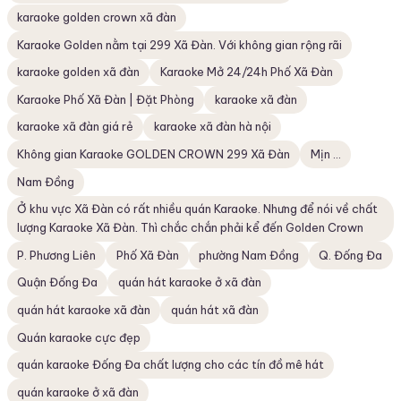
karaoke golden crown xã đàn
Karaoke Golden nằm tại 299 Xã Đàn. Với không gian rộng rãi
karaoke golden xã đàn
Karaoke Mở 24/24h Phố Xã Đàn
Karaoke Phố Xã Đàn | Đặt Phòng
karaoke xã đàn
karaoke xã đàn giá rẻ
karaoke xã đàn hà nội
Không gian Karaoke GOLDEN CROWN 299 Xã Đàn
Mịn ...
Nam Đồng
Ở khu vực Xã Đàn có rất nhiều quán Karaoke. Nhưng để nói về chất
lượng Karaoke Xã Đàn. Thì chắc chắn phải kể đến Golden Crown
P. Phương Liên
Phố Xã Đàn
phường Nam Đồng
Q. Đống Đa
Quận Đống Đa
quán hát karaoke ở xã đàn
quán hát karaoke xã đàn
quán hát xã đàn
Quán karaoke cực đẹp
quán karaoke Đống Đa chất lượng cho các tín đồ mê hát
quán karaoke ở xã đàn