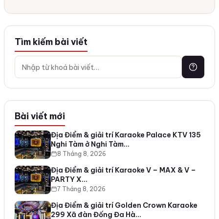
Tìm kiếm bài viết
Bài viết mới
Địa Điểm & giải trí Karaoke Palace KTV 135
Nghi Tàm ở Nghi Tàm…
8 Tháng 8, 2026
Địa Điểm & giải trí Karaoke V – MAX & V –
PARTY X…
7 Tháng 8, 2026
Địa Điểm & giải trí Golden Crown Karaoke
299 Xã đàn Đống Đa Hà…