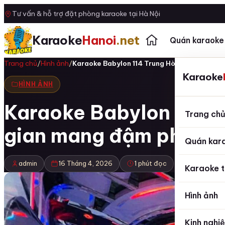
Tư vấn & hỗ trợ đặt phòng karaoke tại Hà Nội
Karaoke
Hanoi
.net
Quán karaoke
Trang chủ
/
Hình ảnh
/
Karaoke Babylon 114 Trung Hòa Cầu Giấy Hà
Karaoke
HÌNH ẢNH
Karaoke Babylon 114 T
Trang ch
gian mang đậm phong c
Quán kar
admin
16 Tháng 4, 2026
1 phút đọc
Karaoke t
Hình ảnh
Kinh nghi