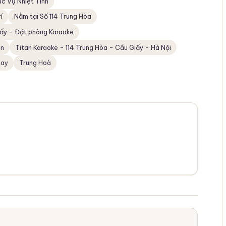
c Vụ Nhiệt Tình
í
Nằm tại Số 114 Trung Hòa
ấy - Đặt phòng Karaoke
an
Titan Karaoke - 114 Trung Hòa - Cầu Giấy - Hà Nội
hay
Trung Hoà
.