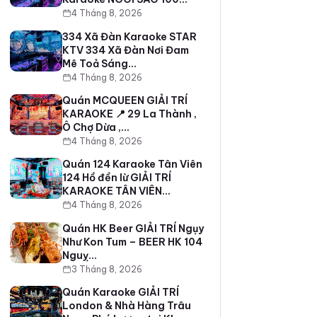
4 Tháng 8, 2026
334 Xã Đàn Karaoke STAR
KTV 334 Xã Đàn Nơi Đam
Mê Toả Sáng…
4 Tháng 8, 2026
Quán MCQUEEN GIẢI TRÍ
KARAOKE 📍 29 La Thành ,
Ô Chợ Dừa ,…
4 Tháng 8, 2026
Quán 124 Karaoke Tân Viên
124 Hồ đền lừ GIẢI TRÍ
KARAOKE TÂN VIÊN…
4 Tháng 8, 2026
Quán HK Beer GIẢI TRÍ Ngụy
Như Kon Tum – BEER HK 104
Nguỵ…
3 Tháng 8, 2026
Quán Karaoke GIẢI TRÍ
London & Nhà Hàng Trâu