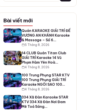
Bài viết mới
Quán KARAOKE GIẢI TRÍ ĐẾ
VƯƠNG AN KHÁNH Karaoke
& Massage – Số 6…
5 Tháng 8, 2026
14 CLUB Quán Titan Club
GIẢI TRÍ Karaoke 14 Vũ
Phạm Hàm Yên Hoà…
4 Tháng 8, 2026
100 Trung Phụng STAR KTV
100 Trung Phụng GIẢI TRÍ
Karaoke NGÔI SAO 100…
4 Tháng 8, 2026
334 Xã Đàn Karaoke STAR
KTV 334 Xã Đàn Nơi Đam
Mê Toả Sáng…