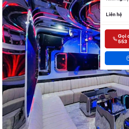
Liên hệ
Gọi 
553