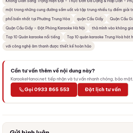
Không Gian Sang Trọng Hiện Đại - Thực Đơn Đa Dạng & Hấp Dẫn - Phụ
một trong những cung đường sầm uất và tập trung nhiều tụ điểm giải tr
phổ biến nhất tại Phường Trung Hòa
quận Cầu Giấy
Quận Cầu Gi
Quận Cầu Giấy - Đặt Phòng Karaoke Hà Nội
thả mình vào không gi
Top 10 Quán karaoke nổi tiếng
Top 10 quán karaoke Trung Hoà hát 
với công nghệ âm thanh được thiết kế hoàn hảo
Cần tư vấn thêm về nội dung này?
KaraokeHanoi.net tiếp nhận và tư vấn nhanh chóng, bảo mật
Gọi 0933 865 553
Đặt lịch tư vấn
Gửi bình luận