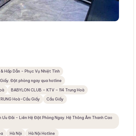
 & Hấp Dẫn - Phục Vụ Nhiệt Tình
 Giấy. Đặt phòng ngay qua hotline
oà
BABYLON CLUB – KTV – 114 Trung Hoà
RUNG Hoà-Cầu Giấy
Cầu Giấy
ận Ưu Đãi - Liên Hệ Đặt Phòng Ngay. Hệ Thông Âm Thanh Cao
òa
Hà Nội
Hà Nội Hotline