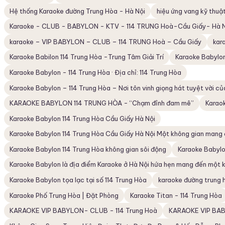
Hệ thống Karaoke đường Trung Hòa - Hà Nội
hiệu ứng vang kỹ thuậ
Karaoke - CLUB - BABYLON - KTV - 114 TRUNG Hoà-Cầu Giấy- Hà 
karaoke – VIP BABYLON – CLUB – 114 TRUNG Hoà – Cầu Giấy
kar
Karaoke Babilon 114 Trung Hòa -Trung Tâm Giải Trí
Karaoke Babylo
Karaoke Babylon - 114 Trung Hòa · Địa chỉ: 114 Trung Hòa
Karaoke Babylon – 114 Trung Hòa – Nơi tôn vinh giọng hát tuyệt vời c
KARAOKE BABYLON 114 TRUNG HÒA - “Chạm đỉnh đam mê”
Karaok
Karaoke Babylon 114 Trung Hòa Cầu Giấy Hà Nội
Karaoke Babylon 114 Trung Hòa Cầu Giấy Hà Nội Một không gian mang
Karaoke Babylon 114 Trung Hòa không gian sôi động
Karaoke Babylon
Karaoke Babylon là địa điểm Karaoke ở Hà Nội hứa hẹn mang đến một 
Karaoke Babylon tọa lạc tại số 114 Trung Hòa
karaoke đường trung h
Karaoke Phố Trung Hòa | Đặt Phòng
Karaoke Titan - 114 Trung Hòa
KARAOKE VIP BABYLON- CLUB - 114 Trung Hoà
KARAOKE VIP BAB