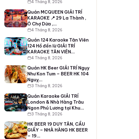
4 Tháng 8, 2026
Quán MCQUEEN GIẢI TRÍ
KARAOKE 📍 29 La Thành ,
Ô Chợ Dừa ,…
4 Tháng 8, 2026
Quán 124 Karaoke Tân Viên
124 Hồ đền lừ GIẢI TRÍ
KARAOKE TÂN VIÊN…
4 Tháng 8, 2026
Quán HK Beer GIẢI TRÍ Ngụy
Như Kon Tum – BEER HK 104
Nguỵ…
3 Tháng 8, 2026
Quán Karaoke GIẢI TRÍ
London & Nhà Hàng Trâu
Ngon Phú Lương tại Khu…
3 Tháng 8, 2026
HK BEER 19 DUY TÂN, CẦU
GIẤY – NHÀ HÀNG HK BEER
– 19…