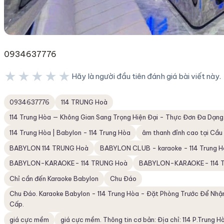
0934637776
★★★★★
Hãy là người đầu tiên đánh giá bài viết này.
★★★★★
0934637776
114 TRUNG Hoà
114 Trung Hòa — Không Gian Sang Trọng Hiện Đại - Thực Đơn Đa Dạng
114 Trung Hòa | Babylon - 114 Trung Hòa
âm thanh đỉnh cao tại Cầu
BABYLON 114 TRUNG Hoà
BABYLON CLUB - karaoke - 114 Trung H
BABYLON-KARAOKE- 114 TRUNG Hoà
BABYLON-KARAOKE- 114 T
Chỉ cần đến Karaoke Babylon
Chu Đáo
Chu Đáo. Karaoke Babylon - 114 Trung Hòa - Đặt Phòng Trước Để Nh
Cấp.
giá cực mềm
giá cực mềm. Thông tin cơ bản: Địa chỉ: 114 P.Trung H