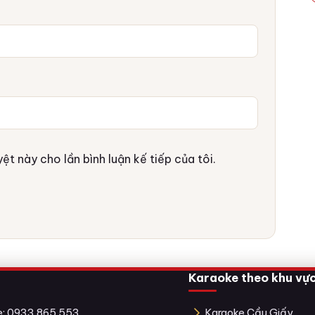
ệt này cho lần bình luận kế tiếp của tôi.
Karaoke theo khu vự
ne: 0933 865 553
Karaoke Cầu Giấy