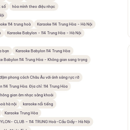
t số
hòa mình theo điệu nhạc
Nội
aoke 114 trung hoà
Karaoke 114 Trung Hòa - Hà Nội
n
Karaoke Babylon - 114 Trung Hòa - Hà Nội
ủa bạn
Karaoke Babylon 114 Trung Hòa
e Babylon 114 Trung Hòa - Không gian sang trọng
 đậm phong cách Châu Âu với ánh sáng rực rỡ
 114 Trung Hòa. Địa chỉ: 114 Trung Hòa
không gian âm nhạc sảng khoái
oà hà nội
karaoke nổi tiếng
Karaoke Trung Hòa
YLON- CLUB – 114 TRUNG Hoà-Cầu Giấy- Hà Nội