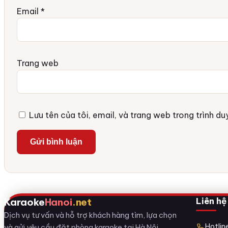
Email
*
Trang web
Lưu tên của tôi, email, và trang web trong trình duy
Liên hệ
Karaoke
Hanoi
.net
Dịch vụ tư vấn và hỗ trợ khách hàng tìm, lựa chọn
Hotli
và gửi yêu cầu đặt phòng karaoke tại Hà Nội.