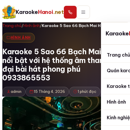
Karaoke
Hanoi
.net
Trang chủ
/
Hình ảnh
/
Karaoke 5 Sao 66 Bạch Mai Hà Nội nổi…
Karaoke
HÌNH ẢNH
Karaoke 5 Sao 66 Bạch Mai Hà Nội
Trang ch
nổi bật với hệ thống âm thanh hiện
đại bài hát phong phú
Quán kar
0933865553
Karaoke t
admin
15 Tháng 4, 2026
1 phút đọc
Hình ảnh
Kinh nghi