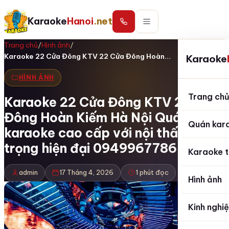
Karaoke
Hanoi
.net
Trang chủ
/
Hình ảnh
/
Karaoke 22 Cửa Đông KTV 22 Cửa Đông Hoàn…
Karaoke
HÌNH ẢNH
Trang ch
Karaoke 22 Cửa Đông KTV 22 Cửa
Đông Hoàn Kiếm Hà Nội Quán
Quán kar
karaoke cao cấp với nội thất sang
trọng hiện đại 0949967786
Karaoke t
admin
17 Tháng 4, 2026
1 phút đọc
Hình ảnh
Kinh nghi