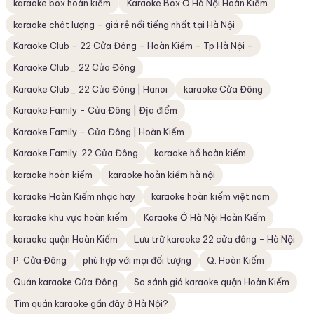
karaoke box hoàn kiếm
Karaoke Box Ở Hà Nội Hoàn Kiếm
karaoke chât lượng - giá rẻ nổi tiếng nhất tại Hà Nội
Karaoke Club - 22 Cửa Đông - Hoàn Kiếm - Tp Hà Nội -
Karaoke Club_ 22 Cửa Đông
Karaoke Club_ 22 Cửa Đông | Hanoi
karaoke Cửa Đông
Karaoke Family - Cửa Đông | Địa điểm
Karaoke Family - Cửa Đông | Hoàn Kiếm
Karaoke Family. 22 Cửa Đông
karaoke hồ hoàn kiếm
karaoke hoàn kiếm
karaoke hoàn kiếm hà nội
karaoke Hoàn Kiếm nhạc hay
karaoke hoàn kiếm việt nam
karaoke khu vực hoàn kiếm
Karaoke Ở Hà Nội Hoàn Kiếm
karaoke quận Hoàn Kiếm
Lưu trữ karaoke 22 cửa đông - Hà Nội
P. Cửa Đông
phù hợp với mọi đối tượng
Q. Hoàn Kiếm
Quán karaoke Cửa Đông
So sánh giá karaoke quận Hoàn Kiếm
Tìm quán karaoke gần đây ở Hà Nội?