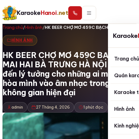
Karaoke
Hanoi
.net
Trang chủ
/
Hình ảnh
/
HK BEER CHỢ MƠ 459C BẠCH MAI HAI BÀ…
Karaoke
HÌNH ẢNH
HK BEER CHỢ MƠ 459C BẠCH
Trang ch
MAI HAI BÀ TRƯNG HÀ NỘI điểm
đến lý tưởng cho những ai muốn
Quán kar
hòa mình vào âm nhạc trong một
không gian hiện đại
Karaoke t
admin
27 Tháng 4, 2026
1 phút đọc
Hình ảnh
Kinh nghi