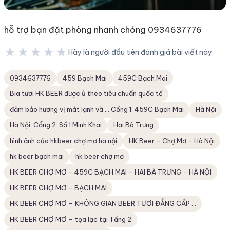
hỗ trợ bạn đặt phòng nhanh chóng 0934637776
★★★★★
Hãy là người đầu tiên đánh giá bài viết này.
★★★★★
0934637776
459 Bạch Mai
459C Bạch Mai
Bia tươi HK BEER được ủ theo tiêu chuẩn quốc tế
đảm bảo hương vị mát lạnh và ... Cổng 1: 459C Bạch Mai
Hà Nội
Hà Nội. Cổng 2: Số 1 Minh Khai
Hai Bà Trưng
hình ảnh của hkbeer chợ mơ hà nội
HK Beer - Chợ Mơ - Hà Nội
hk beer bạch mai
hk beer chợ mơ
HK BEER CHỢ MƠ - 459C BẠCH MAI - HAI BÀ TRƯNG - HÀ NỘI
HK BEER CHỢ MƠ - BẠCH MAI
HK BEER CHỢ MƠ – KHÔNG GIAN BEER TƯƠI ĐẲNG CẤP ...
HK BEER CHỢ MƠ – tọa lạc tại Tầng 2