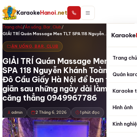
Karaoke
Hanoi
.net
Trang chủ
/
Ăn uống, Bar, Club
/
GIẢI TRÍ Quán Massage Men TLT SPA 118 Nguyễn…
Karaoke
ĂN UỐNG, BAR, CLUB
Trang ch
GIẢI TRÍ Quán Massage Men TLT
SPA 118 Nguyễn Khánh Toàn Nghĩa
Quán kar
Đô Cầu Giấy Hà Nội để bạn thư
giãn sau những ngày dài làm việc
Karaoke t
căng thẳng 0949967786
Hình ảnh
admin
2 Tháng 6, 2026
1 phút đọc
Kinh nghi