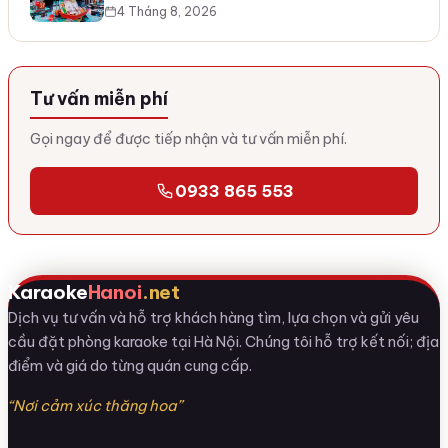
4 Tháng 8, 2026
Tư vấn miễn phí
Gọi ngay để được tiếp nhận và tư vấn miễn phí.
0933 865 553
Karaoke
Hanoi
.net
Dịch vụ tư vấn và hỗ trợ khách hàng tìm, lựa chọn và gửi yêu
cầu đặt phòng karaoke tại Hà Nội. Chúng tôi hỗ trợ kết nối; địa
điểm và giá do từng quán cung cấp.
“Nơi cảm xúc thăng hoa”