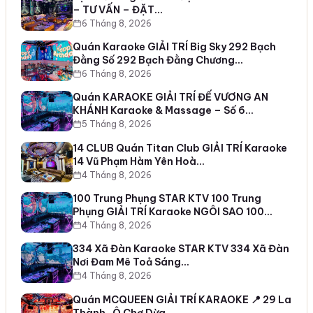
– TƯ VẤN – ĐẶT…
6 Tháng 8, 2026
Quán Karaoke GIẢI TRÍ Big Sky 292 Bạch
Đằng Số 292 Bạch Đằng Chương…
6 Tháng 8, 2026
Quán KARAOKE GIẢI TRÍ ĐẾ VƯƠNG AN
KHÁNH Karaoke & Massage – Số 6…
5 Tháng 8, 2026
14 CLUB Quán Titan Club GIẢI TRÍ Karaoke
14 Vũ Phạm Hàm Yên Hoà…
4 Tháng 8, 2026
100 Trung Phụng STAR KTV 100 Trung
Phụng GIẢI TRÍ Karaoke NGÔI SAO 100…
4 Tháng 8, 2026
334 Xã Đàn Karaoke STAR KTV 334 Xã Đàn
Nơi Đam Mê Toả Sáng…
4 Tháng 8, 2026
Quán MCQUEEN GIẢI TRÍ KARAOKE 📍 29 La
Thành , Ô Chợ Dừa ,…