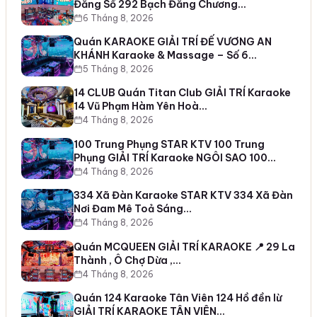
Đằng Số 292 Bạch Đằng Chương…
6 Tháng 8, 2026
Quán KARAOKE GIẢI TRÍ ĐẾ VƯƠNG AN
KHÁNH Karaoke & Massage – Số 6…
5 Tháng 8, 2026
14 CLUB Quán Titan Club GIẢI TRÍ Karaoke
14 Vũ Phạm Hàm Yên Hoà…
4 Tháng 8, 2026
100 Trung Phụng STAR KTV 100 Trung
Phụng GIẢI TRÍ Karaoke NGÔI SAO 100…
4 Tháng 8, 2026
334 Xã Đàn Karaoke STAR KTV 334 Xã Đàn
Nơi Đam Mê Toả Sáng…
4 Tháng 8, 2026
Quán MCQUEEN GIẢI TRÍ KARAOKE 📍 29 La
Thành , Ô Chợ Dừa ,…
4 Tháng 8, 2026
Quán 124 Karaoke Tân Viên 124 Hồ đền lừ
GIẢI TRÍ KARAOKE TÂN VIÊN…