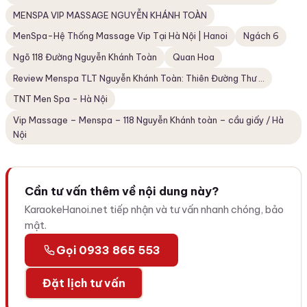
️MENSPA VIP MASSAGE NGUYỄN KHÁNH TOÀN
MenSpa-Hệ Thống Massage Vip Tại Hà Nội | Hanoi
Ngách 6
Ngõ 118 Đường Nguyễn Khánh Toàn
Quan Hoa
Review Menspa TLT Nguyễn Khánh Toàn: Thiên Đường Thư ...
TNT Men Spa - Hà Nội
Vip Massage – Menspa – 118 Nguyễn Khánh toàn – cầu giấy / Hà
Nội
Cần tư vấn thêm về nội dung này?
KaraokeHanoi.net tiếp nhận và tư vấn nhanh chóng, bảo
mật.
Gọi 0933 865 553
Đặt lịch tư vấn