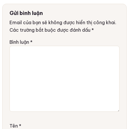
Gửi bình luận
Email của bạn sẽ không được hiển thị công khai.
Các trường bắt buộc được đánh dấu
*
Bình luận
*
Tên
*