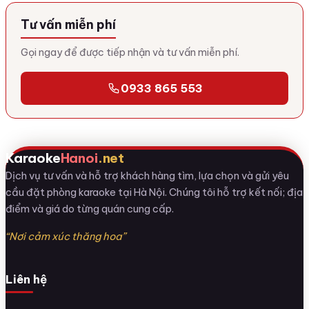
Tư vấn miễn phí
Gọi ngay để được tiếp nhận và tư vấn miễn phí.
0933 865 553
Karaoke
Hanoi
.net
Dịch vụ tư vấn và hỗ trợ khách hàng tìm, lựa chọn và gửi yêu
cầu đặt phòng karaoke tại Hà Nội. Chúng tôi hỗ trợ kết nối; địa
điểm và giá do từng quán cung cấp.
“Nơi cảm xúc thăng hoa”
Liên hệ