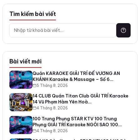
Tìm kiếm bài viết
Bài viết mới
Quán KARAOKE GIẢI TRÍ ĐẾ VƯƠNG AN
KHÁNH Karaoke & Massage – Số 6…
5 Tháng 8, 2026
14 CLUB Quán Titan Club GIẢI TRÍ Karaoke
14 Vũ Phạm Hàm Yên Hoà…
4 Tháng 8, 2026
100 Trung Phụng STAR KTV 100 Trung
Phụng GIẢI TRÍ Karaoke NGÔI SAO 100…
4 Tháng 8, 2026