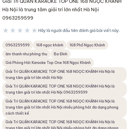
Giải Trí QUÁN KARAOKE TOP ONE 168 NGỌC KHÁNH
Hà Nội là trung tâm giải trí lớn nhất Hà Nội
0963259599
★★★★★
Hãy là người đầu tiên đánh giá bài viết này.
★★★★★
0963259599
168 ngọc khánh
168 Phố Ngọc Khánh
âm thanh như phòng thu
Ba Đình
Giá Phòng Hát Karaoke Top One 168 Ngọc Khánh
Giải Trí QUÁN KARAOKE TOP ONE 168 NGỌC KHÁNH Hà Nội là
trung tâm giải trí lớn nhất Hà Nội
Giải Trí QUÁN KARAOKE TOP ONE 168 NGỌC KHÁNH Hà Nội là
trung tâm giải trí lớn nhất Hà Nội 0963259599
Giải Trí QUÁN KARAOKE TOP ONE 168 NGỌC KHÁNH Hà Nội là
trung tâm giải trí lớn nhất Hà Nội nhiều phòng hát đa dạng phong
cách thiết kế
Giải Trí QUÁN KARAOKE TOP ONE 168 NGỌC KHÁNH Hà Nội là
trung tâm giải trí lớn nhất Hà Nội nhiều phòng hát đa dạng phong