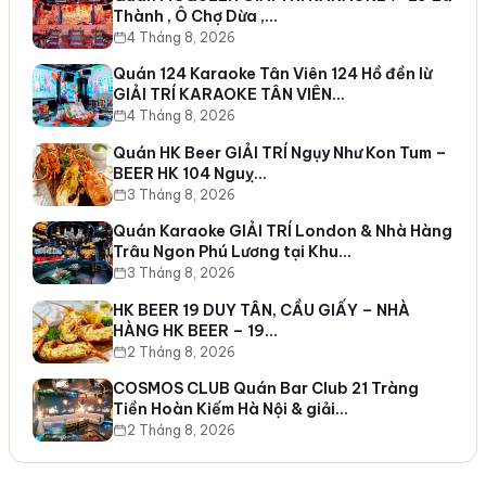
Thành , Ô Chợ Dừa ,…
4 Tháng 8, 2026
Quán 124 Karaoke Tân Viên 124 Hồ đền lừ
GIẢI TRÍ KARAOKE TÂN VIÊN…
4 Tháng 8, 2026
Quán HK Beer GIẢI TRÍ Ngụy Như Kon Tum –
BEER HK 104 Nguỵ…
3 Tháng 8, 2026
Quán Karaoke GIẢI TRÍ London & Nhà Hàng
Trâu Ngon Phú Lương tại Khu…
3 Tháng 8, 2026
HK BEER 19 DUY TÂN, CẦU GIẤY – NHÀ
HÀNG HK BEER – 19…
2 Tháng 8, 2026
COSMOS CLUB Quán Bar Club 21 Tràng
Tiền Hoàn Kiếm Hà Nội & giải…
2 Tháng 8, 2026