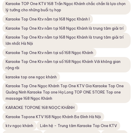
Karaoke TOP One KTV 168 Trần Ngọc Khánh chắc chắn là lựa chọn
lý tưởng cho những buổi tụ họp
Karaoke Top One Ktv nằm tại 168 Ngọc Khánh l
Karaoke Top One Ktv nằm tại 168 Ngọc Khánh là trung tâm giải trí
Karaoke Top One Ktv nằm tại 168 Ngọc Khánh là trung tâm giải trí
lớn nhất Hà Nội
Karaoke Top One Ktv nằm tại số 168 Ngọc Khánh
Karaoke Top One Ktv nằm tại số 168 Ngọc Khánh Với không gian
rộng rãi
karaoke top one ngọc khánh
Karaoke Top One Ngọc Khánh Top One KTV Gia Karaoke Top One
Quảng Ninh Karaoke Top one Hạ Long TOP ONE STORE Top one
massage 168 Ngọc Khánh
KARAOKE TOPONE 168 NGỌC KHÁNH
Karaoke Topone KTV 168 Ngọc Khánh Ba Đình Hà Nội
ktv ngọc khánh
Liên hệ - Trung tâm Karaoke Top One KTV