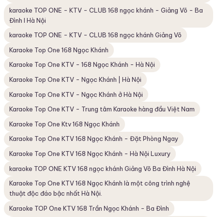
karaoke TOP ONE - KTV - CLUB 168 ngọc khánh - Giảng Võ - Ba
Đình I Hà Nội
karaoke TOP ONE - KTV - CLUB 168 ngọc khánh Giảng Võ
Karaoke Top One 168 Ngọc Khánh
Karaoke Top One KTV - 168 Ngọc Khánh - Hà Nội
Karaoke Top One KTV - Ngọc Khánh | Hà Nội
Karaoke Top One KTV - Ngọc Khánh ở Hà Nội
Karaoke Top One KTV - Trung tâm Karaoke hàng đầu Việt Nam
Karaoke Top One Ktv 168 Ngọc Khánh
Karaoke Top One KTV 168 Ngọc Khánh - Đặt Phòng Ngay
Karaoke Top One KTV 168 Ngọc Khánh - Hà Nội Luxury
karaoke TOP ONE KTV 168 ngọc khánh Giảng Võ Ba Đình Hà Nội
Karaoke Top One KTV 168 Ngọc Khánh là một công trình nghệ
thuật độc đáo bậc nhất Hà Nội.
Karaoke TOP One KTV 168 Trần Ngọc Khánh - Ba Đình