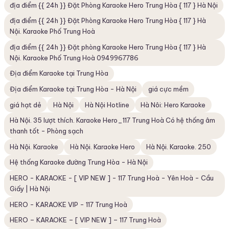
địa điểm {{ 24h }} Đặt Phòng Karaoke Hero Trung Hòa { 117 } Hà Nội
địa điểm {{ 24h }} Đặt Phòng Karaoke Hero Trung Hòa { 117 } Hà
Nội. Karaoke Phố Trung Hoà
địa điểm {{ 24h }} Đặt phòng Karaoke Hero Trung Hòa { 117 } Hà
Nội. Karaoke Phố Trung Hoà 0949967786
Địa điểm Karaoke tại Trung Hòa
Địa điểm Karaoke tại Trung Hòa - Hà Nội
giá cực mềm
giá hạt dẻ
Hà Nội
Hà Nội Hotline
Hà Nôi: Hero Karaoke
Hà Nội. 35 lượt thích. Karaoke Hero_117 Trung Hoà Có hệ thống âm
thanh tốt - Phòng sạch
Hà Nội. Karaoke
Hà Nội. Karaoke Hero
Hà Nội. Karaoke. 250
Hệ thống Karaoke đường Trung Hòa - Hà Nội
HERO - KARAOKE - [ VIP NEW ] - 117 Trung Hoà - Yên Hoà - Cầu
Giấy | Hà Nội
HERO - KARAOKE VIP - 117 Trung Hoà
HERO – KARAOKE – [ VIP NEW ] – 117 Trung Hoà