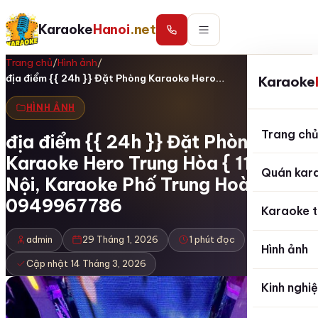
Karaoke
Hanoi
.net
Trang chủ
/
Hình ảnh
/
địa điểm {{ 24h }} Đặt Phòng Karaoke Hero…
Karaoke
HÌNH ẢNH
Trang ch
địa điểm {{ 24h }} Đặt Phòng
Karaoke Hero Trung Hòa { 117 } Hà
Quán kar
Nội, Karaoke Phố Trung Hoà
0949967786
Karaoke t
admin
29 Tháng 1, 2026
1 phút đọc
Hình ảnh
Cập nhật 14 Tháng 3, 2026
Kinh nghi