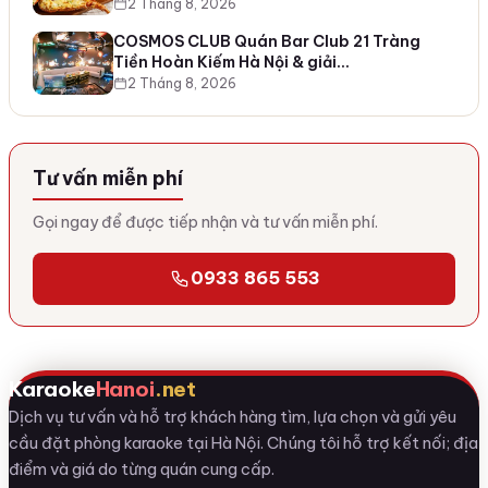
2 Tháng 8, 2026
COSMOS CLUB Quán Bar Club 21 Tràng
Tiền Hoàn Kiếm Hà Nội & giải…
2 Tháng 8, 2026
Tư vấn miễn phí
Gọi ngay để được tiếp nhận và tư vấn miễn phí.
0933 865 553
Karaoke
Hanoi
.net
Dịch vụ tư vấn và hỗ trợ khách hàng tìm, lựa chọn và gửi yêu
cầu đặt phòng karaoke tại Hà Nội. Chúng tôi hỗ trợ kết nối; địa
điểm và giá do từng quán cung cấp.