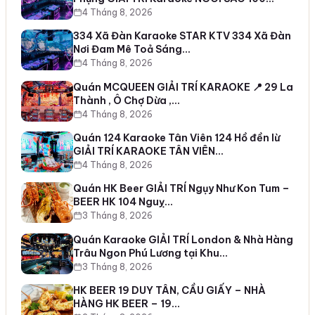
4 Tháng 8, 2026
334 Xã Đàn Karaoke STAR KTV 334 Xã Đàn
Nơi Đam Mê Toả Sáng…
4 Tháng 8, 2026
Quán MCQUEEN GIẢI TRÍ KARAOKE 📍 29 La
Thành , Ô Chợ Dừa ,…
4 Tháng 8, 2026
Quán 124 Karaoke Tân Viên 124 Hồ đền lừ
GIẢI TRÍ KARAOKE TÂN VIÊN…
4 Tháng 8, 2026
Quán HK Beer GIẢI TRÍ Ngụy Như Kon Tum –
BEER HK 104 Nguỵ…
3 Tháng 8, 2026
Quán Karaoke GIẢI TRÍ London & Nhà Hàng
Trâu Ngon Phú Lương tại Khu…
3 Tháng 8, 2026
HK BEER 19 DUY TÂN, CẦU GIẤY – NHÀ
HÀNG HK BEER – 19…