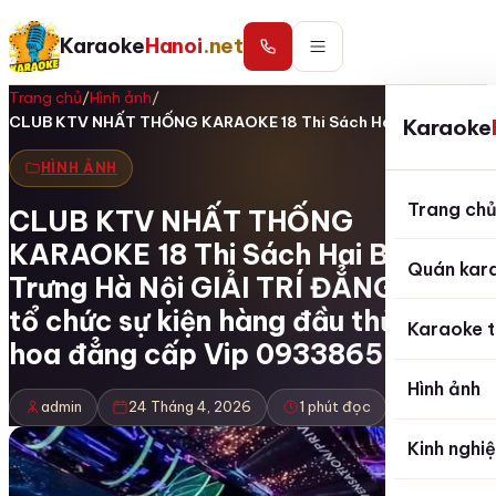
Karaoke
Hanoi
.net
Trang chủ
/
Hình ảnh
/
CLUB KTV NHẤT THỐNG KARAOKE 18 Thi Sách Hai…
Karaoke
HÌNH ẢNH
Trang ch
CLUB KTV NHẤT THỐNG
KARAOKE 18 Thi Sách Hai Bà
Quán kar
Trưng Hà Nội GIẢI TRÍ ĐẲNG CẤP
tổ chức sự kiện hàng đầu thủ đô xa
Karaoke t
hoa đẳng cấp Vip 0933865553
Hình ảnh
admin
24 Tháng 4, 2026
1 phút đọc
Kinh nghi