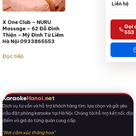
Liên hệ
X One Club – NURU
Gọi 
Massage – 62 Đỗ Đình
553
Thiện – Mỹ Đình Từ Liêm
Hà Nội 0933865553
Đọc tiếp
Karaoke
Hanoi
.net
Dịch vụ tư vấn và hỗ trợ khách hàng tìm, lựa chọn và gửi yêu
cầu đặt phòng karaoke tại Hà Nội. Chúng tôi hỗ trợ kết nối; địa
điểm và giá do từng quán cung cấp.
“Nơi cảm xúc thăng hoa”