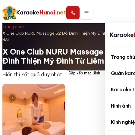
Karaoke
Hanoi
.net
Trang chủ
›
X One Club NURU Massage 62 Đỗ Đình Thiện Mỹ Đình Từ Liêm Hà
Karaoke
Nội
X One Club NURU Massage 62 Đỗ
Trang ch
Đình Thiện Mỹ Đình Từ Liêm Hà Nội
Quán kar
Hiển thị kết quả duy nhất
Karaoke t
Hình ảnh
Kinh nghi