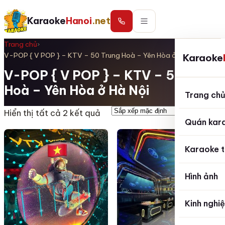
Karaoke
Hanoi
.net
Trang chủ
›
V-POP { V POP } – KTV – 50 Trung Hoà – Yên Hòa ở Hà Nội
Karaoke
V-POP { V POP } – KTV – 50 Trung
Hoà – Yên Hòa ở Hà Nội
Trang ch
Hiển thị tất cả 2 kết quả
Quán kar
Karaoke t
Hình ảnh
Kinh nghi