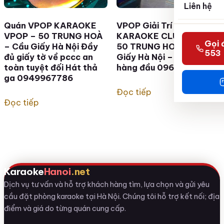
Liên hệ
Quán VPOP KARAOKE
VPOP Giải Trí –
VPOP – 50 TRUNG HOÀ
KARAOKE CLUB VPOP –
Gọi 
– Cầu Giấy Hà Nội Đầy
50 TRUNG HOÀ – Cầu
553
đủ giấy tờ về pccc an
Giấy Hà Nội – giải trí
toàn tuyệt đối Hát thả
hàng đầu 0963259599
ga 0949967786
Đọc tiếp
Đọc tiếp
Karaoke
Hanoi
.net
Dịch vụ tư vấn và hỗ trợ khách hàng tìm, lựa chọn và gửi yêu
cầu đặt phòng karaoke tại Hà Nội. Chúng tôi hỗ trợ kết nối; địa
điểm và giá do từng quán cung cấp.