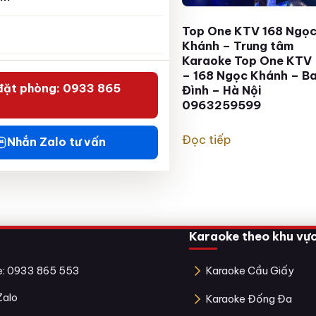
Top One KTV 168 Ngọc
Top One KTV 168 Ngọ
Khánh – Trung tâm
Khánh – Trung tâm
Karaoke Top One KTV
Karaoke Top One KTV
– 168 Ngọc Khánh Ba
– 168 Ngọc Khánh – B
đặt phòng: 0933 865
Đình Hà Nội
Đình – Hà Nội
0933865553
0963259599
Đọc tiếp
Đọc tiếp
Nhắn Zalo tư vấn
Karaoke theo khu vự
ne: 0933 865 553
Karaoke Cầu Giấy
Zalo
Karaoke Đống Đa