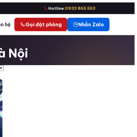
Hotline:
0933 865 553
ên hệ
Gọi đặt phòng
Nhắn Zalo
à Nội