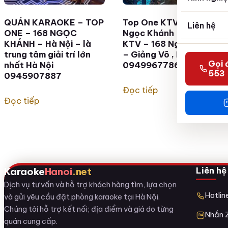
QUÁN KARAOKE – TOP
Top One KTV – 168
Liên hệ
ONE – 168 NGỌC
Ngọc Khánh | Top One
KHÁNH – Hà Nội – là
KTV – 168 Ngọc Khánh
trung tâm giải trí lớn
– Giảng Võ , Hà Nội
Gọi 
nhất Hà Nội
0949967786
553
0945907887
Đọc tiếp
Đọc tiếp
Liên hệ
Karaoke
Hanoi
.net
Dịch vụ tư vấn và hỗ trợ khách hàng tìm, lựa chọn
Hotli
và gửi yêu cầu đặt phòng karaoke tại Hà Nội.
Chúng tôi hỗ trợ kết nối; địa điểm và giá do từng
Nhắn 
quán cung cấp.