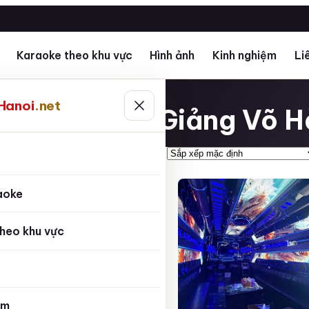
Karaoke theo khu vực
Hình ảnh
Kinh nghiệm
Li
Hanoi
.net
Ngọc Khánh Giảng Võ H
ủ
aoke
heo khu vực
ệm