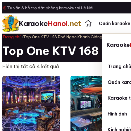
Tư vấn & hỗ trợ đặt phòng karaoke tại Hà Nội
Karaoke
Hanoi
.net
Quán karaoke
Trang chủ
›
Top One KTV 168 Phố Ngọc Khánh Giảng Võ Hà Nội
Karaoke
Top One KTV 168 Phố 
Trang ch
Hiển thị tất cả 4 kết quả
Quán kar
Karaoke t
Hình ảnh
Kinh nghi