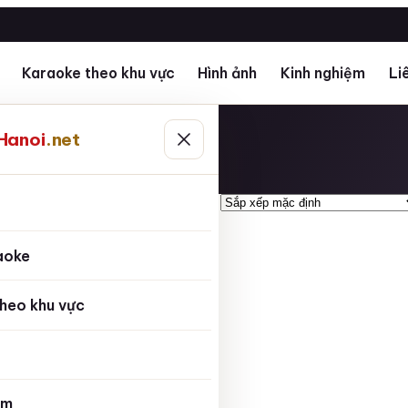
Karaoke theo khu vực
Hình ảnh
Kinh nghiệm
Li
Hanoi
.net
ủ
aoke
heo khu vực
ệm