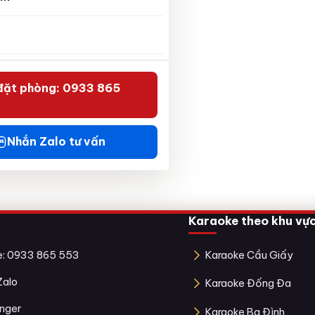
đặt phòng: 0933 865
Nhắn Zalo tư vấn
Karaoke theo khu vự
ne: 0933 865 553
Karaoke Cầu Giấy
Zalo
Karaoke Đống Đa
nger
Karaoke Ba Đình