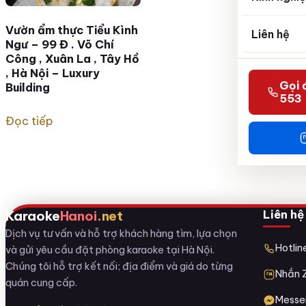
Vườn ẩm thực Tiểu Kình
Liên hệ
Ngư – 99 Đ . Võ Chí
Công , Xuân La , Tây Hồ
, Hà Nội – Luxury
Gọi 
Building
553
Đọc tiếp
Liên hệ
Karaoke
Hanoi
.net
Dịch vụ tư vấn và hỗ trợ khách hàng tìm, lựa chọn
Hotli
và gửi yêu cầu đặt phòng karaoke tại Hà Nội.
Chúng tôi hỗ trợ kết nối; địa điểm và giá do từng
Nhắn 
quán cung cấp.
Messe