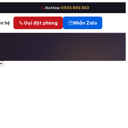
Hotline:
0933 865 553
ên hệ
Gọi đặt phòng
Nhắn Zalo