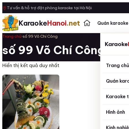
Tư vấn & hỗ trợ đặt phòng karaoke tại Hà Nội
Karaoke
Hanoi
.net
Quán karaoke
Trang chủ
›
số 99 Võ Chí Công
Karaoke
số 99 Võ Chí Công
Trang ch
Hiển thị kết quả duy nhất
Quán kar
Karaoke t
Hình ảnh
Kinh nghi